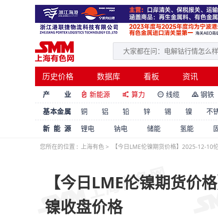
历史价格
数据库
看板
资讯
产 业
新能源
算力
线缆
钢铁




基本金属
铜
铝
铅
锌
锡
镍
不
新能源
锂电
钠电
储能
氢能
您所在的位置 :
上海有色
>
【今日LME伦镍期货价格】2025-12-1
【今日LME伦镍期货价格】2
镍收盘价格