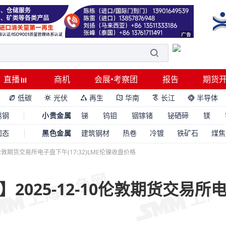
直播
商机
会展•考察团
报告
期货
低碳
光伏
再生
华南
长江
半导体






锈钢
小贵金属
锑
钨钼
铟镓锗
铋硒碲
镁
固态
黑色金属
建筑钢材
热卷
冷镀
铁矿石
煤焦
0伦敦期货交易所电子盘下午(17:32)LME伦镍收盘价格
025-12-10伦敦期货交易所电子