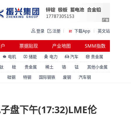
登录
注册
下载App
英文站
开户
票据贴现
产业地图
SMM指数
电机
储能
电力
汽车
贵金属





钛
硅
贵金属
稀土
铬
锰
其他小金属
硅钢
特钢
国际钢铁
废钢
汽车钢
盘下午(17:32)LME伦