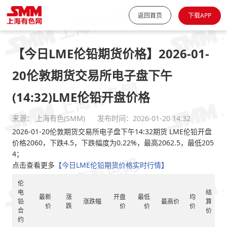
返回首页
下载APP
【今日LME伦铅期货价格】2026-01-
20伦敦期货交易所电子盘下午
(14:32)LME伦铅开盘价格
来源： 上海有色(SMM)
发布时间：2026-01-20 14:32
2026-01-20伦敦期货交易所电子盘下午14:32期货 LME伦铅开盘
价格2060，下跌4.5，下跌幅度为0.22%，最高2062.5，最低205
4；
点击查看更多
【今日LME伦铅期货价格实时行情】
伦
电
结
最新
涨
开盘
最低
均
铅
涨跌幅
最高价
算
价
跌
价
价
价
合
价
约