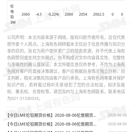
伦
电
2060
-4.5
-0.22%
2060
2054
2062.5
0
0
6
铅
3M
公司声明：本文内容来源于网络，版权归原作者所有，且仅代表
原作者个人观点。上海有色网转载本文仅出于信息传播与知识分
享的目的，旨在为用户提供更广泛的信息资源，并不代表上海有
色网赞同或支持文中观点，也不构成对文中内容真实性、完整性
与准确性的确认或保证。本文所载信息仅供参考，不作为上海有
色网对客户的直接决策建议，客户应根据自身情况独立分析、自
主判断，相关决策风险由客户自行承担。上海有色网尊重并保护
知识产权，若转载过程中无意侵犯了您的合法权益，如涉及版
权、署名权、名誉权等，请您及时与上海有色网联系，联系电话
为021-31330333。
【今日LME伦铅期货价格】2026-08-06伦敦期货交易所电子盘下午(17:32)LME伦铅收盘价格
2026-08-06
【今日LME伦铅期货价格】2026-08-06伦敦期货交易所电子盘下午(16:32)LME伦铅最新价格
2026-08-06