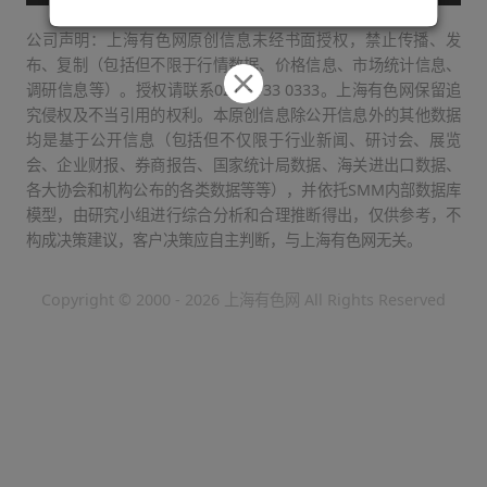
公司声明：上海有色网原创信息未经书面授权，禁止传播、发
布、复制（包括但不限于行情数据、价格信息、市场统计信息、
调研信息等）。授权请联系021-3133 0333。上海有色网保留追
究侵权及不当引用的权利。本原创信息除公开信息外的其他数据
均是基于公开信息（包括但不仅限于行业新闻、研讨会、展览
会、企业财报、券商报告、国家统计局数据、海关进出口数据、
各大协会和机构公布的各类数据等等），并依托SMM内部数据库
模型，由研究小组进行综合分析和合理推断得出，仅供参考，不
构成决策建议，客户决策应自主判断，与上海有色网无关。
Copyright © 2000 - 2026 上海有色网 All Rights Reserved