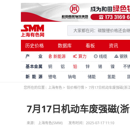
历史价格
数据库
看板
资讯
产 业
新能源
算力
线缆
钢铁




基本金属
铜
铝
铅
锌
锡
镍
不
新能源
锂电
钠电
储能
氢能
您所在的位置 :
上海有色
>
铅价格行情
>
7月17日机动车废强磁(浙
7月17日机动车废强磁(浙
来源： 上海有色(SMM)
发布时间：2025-07-17 11:10