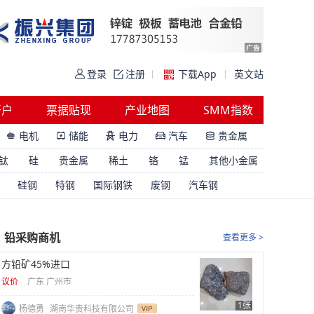
登录
注册
下载App
英文站
开户
票据贴现
产业地图
SMM指数
电机
储能
电力
汽车
贵金属





钛
硅
贵金属
稀土
铬
锰
其他小金属
硅钢
特钢
国际钢铁
废钢
汽车钢
铅采购商机
查看更多 >
方铅矿45%进口
议价
广东 广州市
1张
杨德勇
湖南华贵科技有限公司