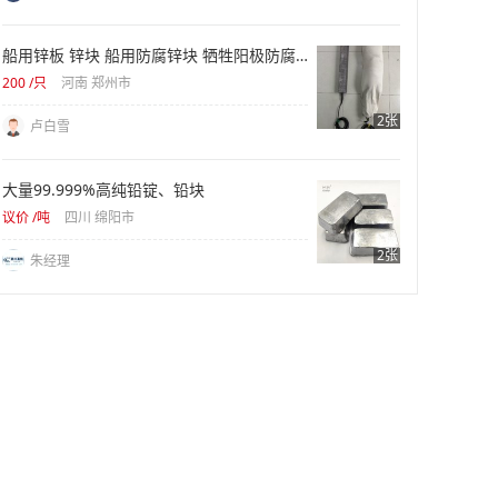
船用锌板 锌块 船用防腐锌块 牺牲阳极防腐海水用锌合金块 纯锌块
200
/只
河南 郑州市
2张
卢白雪
大量99.999%高纯铅锭、铅块
议价
/吨
四川 绵阳市
2张
朱经理