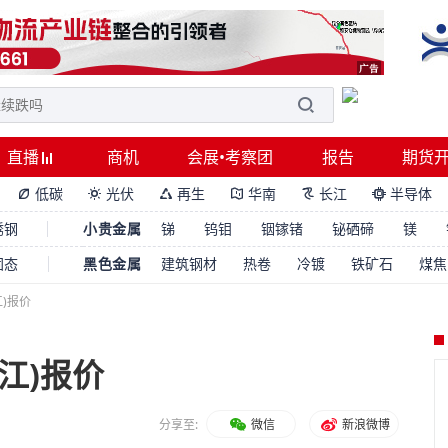
直播
商机
会展•考察团
报告
期货
低碳
光伏
再生
华南
长江
半导体






锈钢
小贵金属
锑
钨钼
铟镓锗
铋硒碲
镁
固态
黑色金属
建筑钢材
热卷
冷镀
铁矿石
煤焦
江)报价
江)报价
分享至:
微信
新浪微博