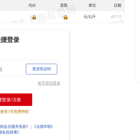
均价
涨跌
单位
日期
元/公斤
07-17
快捷登录
发送验证码
账号密码登录
键登录/注册
注册享
7
天免费特权
网会员服务条款》
|
《法律声明》
隐私权政策》