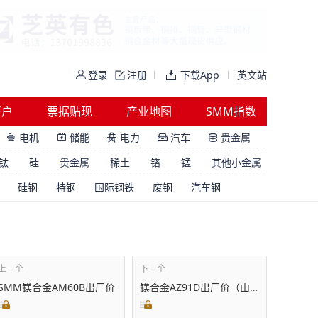
登录
注册
下载App
英文站
开户
票据贴现
产业地图
SMM指数
电机
储能
电力
汽车
贵金属





钛
硅
贵金属
稀土
铬
锰
其他小金属
硅钢
特钢
国际钢铁
废钢
汽车钢
上一个
下一个
SMM镁合金AM60B出厂价
镁合金AZ91D出厂价（山西）