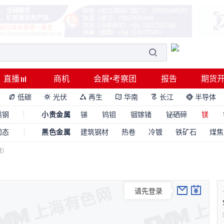
直播
商机
会展•考察团
报告
期货
低碳
光伏
再生
华南
长江
半导体






锈钢
小贵金属
锑
钨钼
铟镓锗
铋硒碲
镁
固态
黑色金属
建筑钢材
热卷
冷镀
铁矿石
煤焦
徽）
请先登录