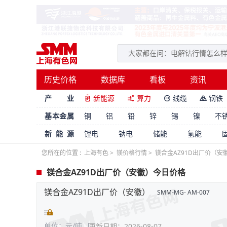
历史价格
数据库
看板
资讯
产 业
新能源
算力
线缆
钢铁




基本金属
铜
铝
铅
锌
锡
镍
不
新能源
锂电
钠电
储能
氢能
您所在的位置 :
上海有色
>
镁价格行情
>
镁合金AZ91D出厂价（安
镁合金AZ91D出厂价（安徽）今日价格
镁合金AZ91D出厂价（安徽）
SMM-MG- AM-007
单位：元/吨
更新日期：2026-08-07