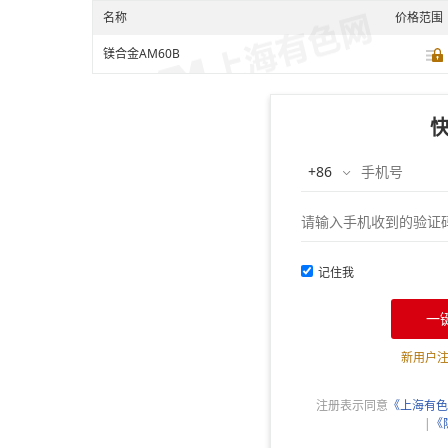
名称
价格范围
镁合金AM60B
记住我
一
新用户
注册表示同意
《上海有色
|
《