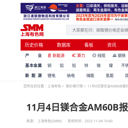
历史价格
数据库
看板
资讯
产 业
新能源
算力
线缆
钢铁




基本金属
铜
铝
铅
锌
锡
镍
不
新能源
锂电
钠电
储能
氢能
您所在的位置 :
上海有色
>
镁价格行情
>
11月4日镁合金AM60B报
11月4日镁合金AM60B
来源： 上海有色(SMM)
发布时间：2025-11-04 10:40