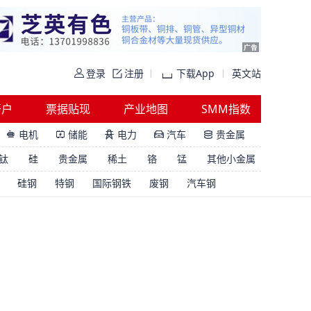
登录
注册
下载App
英文站
开户
票据贴现
产业地图
SMM指数
电机
储能
电力
汽车
贵金属





钛
硅
贵金属
稀土
铬
锰
其他小金属
硅钢
特钢
国际钢铁
废钢
汽车钢