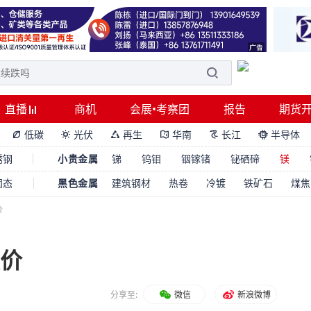
直播
商机
会展•考察团
报告
期货
低碳
光伏
再生
华南
长江
半导体






锈钢
小贵金属
锑
钨钼
铟镓锗
铋硒碲
镁
固态
黑色金属
建筑钢材
热卷
冷镀
铁矿石
煤焦
价
报价
分享至:
微信
新浪微博