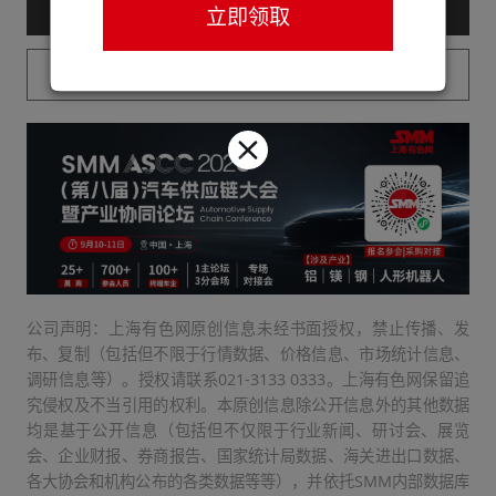
— 购买服务后查看全文 —
立即领取
已购买用户请登录
公司声明：上海有色网原创信息未经书面授权，禁止传播、发
布、复制（包括但不限于行情数据、价格信息、市场统计信息、
调研信息等）。授权请联系021-3133 0333。上海有色网保留追
究侵权及不当引用的权利。本原创信息除公开信息外的其他数据
均是基于公开信息（包括但不仅限于行业新闻、研讨会、展览
会、企业财报、券商报告、国家统计局数据、海关进出口数据、
各大协会和机构公布的各类数据等等），并依托SMM内部数据库