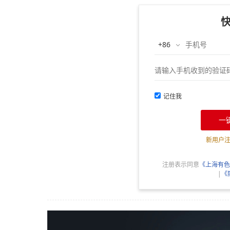
记住我
一
新用户
注册表示同意
《上海有色
|
《