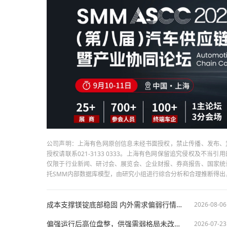
公司声明：上海有色网原创信息未经书面授权，禁止传播、发布、
授权请联系021-3133 0333。上海有色网保留追究侵权及不
仅限于行业新闻、研讨会、展览会、企业财报、券商报告、国家统
托SMM内部数据库模型，由研究小组进行综合分析和合理推断得
成本支撑镁锭底部稳固 内外需求偏弱行情延续震荡 【SMM镁周评】
2026-08-06
偏强运行后高位盘整，供强需弱格局未改【SMM镁周评】
2026-07-23