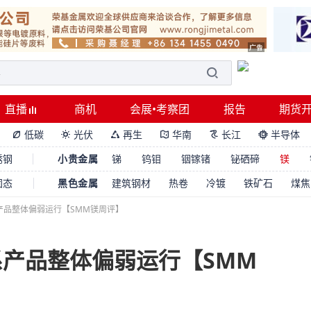
直播
商机
会展•考察团
报告
期货
低碳
光伏
再生
华南
长江
半导体






锈钢
小贵金属
锑
钨钼
铟镓锗
铋硒碲
镁
固态
黑色金属
建筑钢材
热卷
冷镀
铁矿石
煤焦
产品整体偏弱运行【SMM镁周评】
系产品整体偏弱运行【SMM