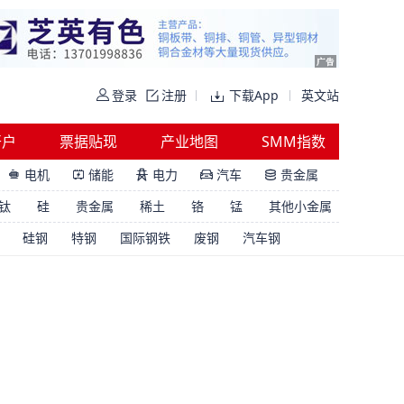
登录
注册
下载App
英文站
开户
票据贴现
产业地图
SMM指数
电机
储能
电力
汽车
贵金属





钛
硅
贵金属
稀土
铬
锰
其他小金属
硅钢
特钢
国际钢铁
废钢
汽车钢