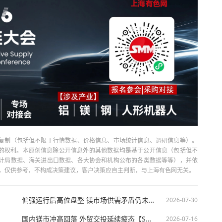
复制（包括但不限于行情数据、价格信息、市场统计信息、调研信息等）。
当引用的权利。本原创信息除公开信息外的其他数据均是基于公开信息（包括但不
计局数据、海关进出口数据、各大协会和机构公布的各类数据等等），并依
出，仅供参考，不构成决策建议，客户决策应自主判断，与上海有色网无关。
偏强运行后高位盘整 镁市场供需矛盾仍未化解【SMM镁周评】
2026-07-30
国内镁市冲高回落 外贸交投延续疲态【SMM镁周评】
2026-07-16