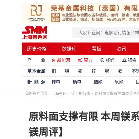
历史价格
数据库
看板
资讯
产 业
新能源
算力
线缆
钢铁




基本金属
铜
铝
铅
锌
锡
镍
不
新能源
锂电
钠电
储能
氢能
您所在的位置 :
上海有色
>
镁价格行情
>
原料面支撑有限 本周镁系
原料面支撑有限 本周镁
镁周评】