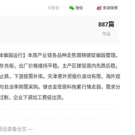
分享至:
微信
新浪微博
887篇
作品
整体偏弱运行】本周产业链各品种走势跟随镁锭偏弱整理。
存充裕，出厂价格维持平稳。主产区镁锭周内先跌后稳，
撑行情止跌，下游按需补库。天津港外贸报价波动有限，海外观
均处淡季刚需采购。镁合金受原料拖累行情走弱，需求分
过剩，企业下调加工费促出货。
录后查看全文 —