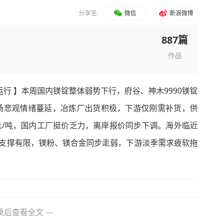
分享至:
微信
新浪微博
887篇
作品
行 】本周国内镁锭整体弱势下行，府谷、神木9990镁锭
。节后市场悲观情绪蔓延，冶炼厂出货积极，下游仅刚需补货，供
美元/吨，国内工厂挺价乏力，离岸报价同步下调。海外临近
支撑有限，镁粉、镁合金同步走弱，下游淡季需求疲软拖
录后查看全文 —