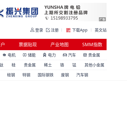
登录
注册
下载App
英文站
开户
票据贴现
产业地图
SMM指数
电机
储能
电力
汽车
贵金属





钛
硅
贵金属
稀土
铬
锰
其他小金属
硅钢
特钢
国际钢铁
废钢
汽车钢