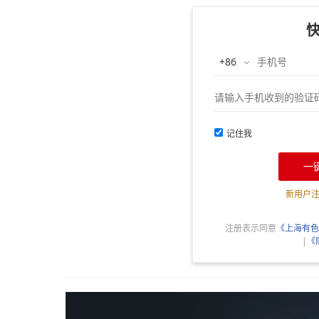
记住我
一
新用户
注册表示同意
《上海有色
|
《