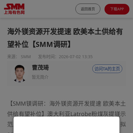
返回首页
下载APP
海外镁资源开发提速 欧美本土供给有
望补位【SMM调研】
来源： SMM
发布时间：2026-07-02 13:35
曹茂琦
访问TA的主页
暂无简介
【SMM镁调研：海外镁资源开发提速 欧美本土
供给有望补位】澳大利亚Latrobe粉煤灰提镁示
范厂建设完成33%，产能全部锁定美国市场，拟