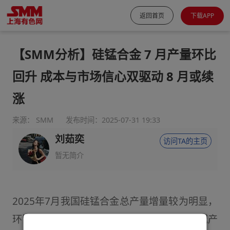
返回首页
下载APP
【SMM分析】硅锰合金 7 月产量环比
回升 成本与市场信心双驱动 8 月或续
涨
来源： SMM
发布时间：2025-07-31 19:33
刘茹奕
访问TA的主页
暂无简介
2025年7月我国硅锰合金总产量增量较为明显，
环比出现了小幅上涨，同比有所下滑。从区域产