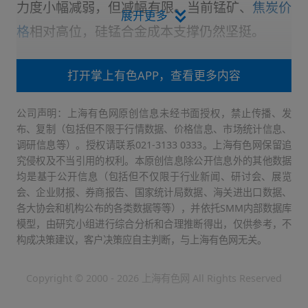
力度小幅减弱，但减幅有限。当前锰矿、
焦炭价
展开更多
格
相对高位，硅锰合金成本支撑仍然坚挺。
打开掌上有色APP，查看更多内容
供应端：南北方市场合金厂工厂开工情绪较好，
公司声明：上海有色网原创信息未经书面授权，禁止传播、发
目前工厂多以短期排单为主。北方工厂积极备货
布、复制（包括但不限于行情数据、价格信息、市场统计信息、
生产，出货压力小。广西、云南等地开工逐步上
调研信息等）。授权请联系021-3133 0333。上海有色网保留追
究侵权及不当引用的权利。本原创信息除公开信息外的其他数据
行，生产积极性较好。但情绪上来讲，近期宏观
均是基于公开信息（包括但不仅限于行业新闻、研讨会、展览
利好情绪逐渐降温，锰硅期价震荡走弱，受此影
会、企业财报、券商报告、国家统计局数据、海关进出口数据、
各大协会和机构公布的各类数据等等），并依托SMM内部数据库
响，工厂出货情绪偏谨慎，多数硅锰厂封盘不
模型，由研究小组进行综合分析和合理推断得出，仅供参考，不
报，硅锰市场偏弱观望。
构成决策建议，客户决策应自主判断，与上海有色网无关。
Copyright © 2000 - 2026 上海有色网 All Rights Reserved
需求端：随着近期锰硅期价走弱，华东地区钢厂