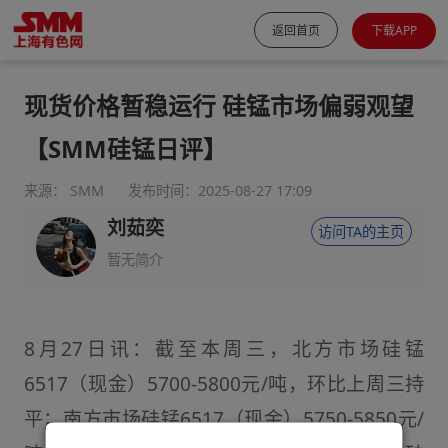
返回首页
下载APP
现货价格暂稳运行 硅锰市场偏弱观望
【SMM硅锰日评】
来源： SMM
发布时间：2025-08-27 17:09
刘茹奕
访问TA的主页
暂无简介
8月27日讯：截至本周三，北方市场硅锰
6517（现金）5700-5800元/吨，环比上周三持
平；南方市场硅锰6517（现金）5750-5850元/