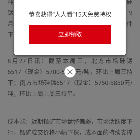
吨，环比上周上周三持平。 总体来看，短期硅
锰市场成本端支撑力度仍存，供应持续增加，9
恭喜获得“人人看”15天免费特权
月钢厂对硅锰的需求有待验证。在这三方面条件
立即领取
下，近期硅锰市场或继续偏弱观望运行。
8月27日讯：截至本周三，北方市场硅锰
6517（现金）5700-5800元/吨，环比上周三持
平；南方市场硅锰6517（现金）5750-5850元/
吨，环比上周上周三持平。
成本端：近期锰矿市场盘整偏弱，市场活跃度下
行，锰矿成交价格小幅下探，成本面的持续支撑