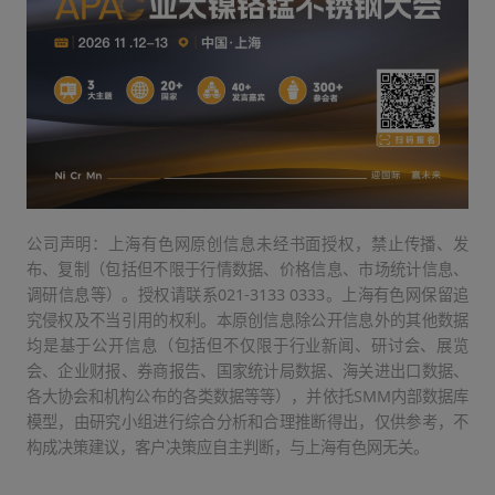
公司声明：上海有色网原创信息未经书面授权，禁止传播、发
布、复制（包括但不限于行情数据、价格信息、市场统计信息、
调研信息等）。授权请联系021-3133 0333。上海有色网保留追
究侵权及不当引用的权利。本原创信息除公开信息外的其他数据
均是基于公开信息（包括但不仅限于行业新闻、研讨会、展览
会、企业财报、券商报告、国家统计局数据、海关进出口数据、
各大协会和机构公布的各类数据等等），并依托SMM内部数据库
模型，由研究小组进行综合分析和合理推断得出，仅供参考，不
构成决策建议，客户决策应自主判断，与上海有色网无关。