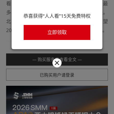
看，增量大多来于南方地区，其中云南增产最
多，广西、贵州等地区产量环比也有小幅增长。
恭喜获得“人人看”15天免费特权
北方各地区产量也有不同程度的增加。 展望
2025年9月，硅锰合金产量或将延续上涨态势。
立即领取
— 购买服务后查看全文 —
已购买用户请登录