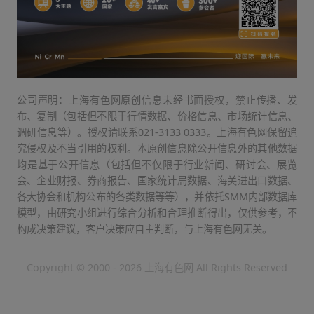
公司声明：上海有色网原创信息未经书面授权，禁止传播、发
布、复制（包括但不限于行情数据、价格信息、市场统计信息、
调研信息等）。授权请联系021-3133 0333。上海有色网保留追
究侵权及不当引用的权利。本原创信息除公开信息外的其他数据
均是基于公开信息（包括但不仅限于行业新闻、研讨会、展览
会、企业财报、券商报告、国家统计局数据、海关进出口数据、
各大协会和机构公布的各类数据等等），并依托SMM内部数据库
模型，由研究小组进行综合分析和合理推断得出，仅供参考，不
构成决策建议，客户决策应自主判断，与上海有色网无关。
Copyright © 2000 - 2026 上海有色网 All Rights Reserved