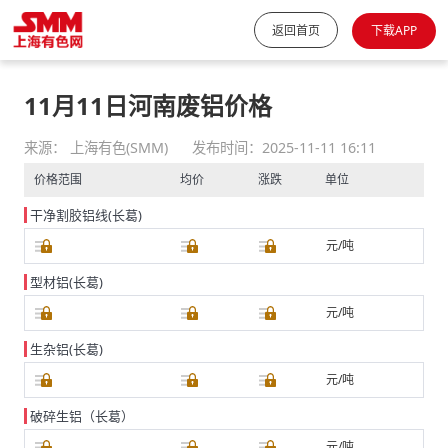
返回首页
下载APP
11月11日河南废铝价格
来源： 上海有色(SMM)
发布时间：2025-11-11 16:11
价格范围
均价
涨跌
单位
干净割胶铝线(长葛)
元/吨
型材铝(长葛)
元/吨
生杂铝(长葛)
元/吨
破碎生铝（长葛）
元/吨