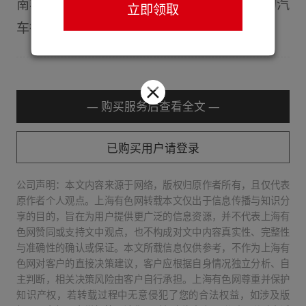
南非产量将恢复，而作为铂金主要工业用途的汽
立即领取
车行业需求仍显疲软……（财联社）
— 购买服务后查看全文 —
已购买用户请登录
公司声明：本文内容来源于网络，版权归原作者所有，且仅代表
原作者个人观点。上海有色网转载本文仅出于信息传播与知识分
享的目的，旨在为用户提供更广泛的信息资源，并不代表上海有
色网赞同或支持文中观点，也不构成对文中内容真实性、完整性
与准确性的确认或保证。本文所载信息仅供参考，不作为上海有
色网对客户的直接决策建议，客户应根据自身情况独立分析、自
主判断，相关决策风险由客户自行承担。上海有色网尊重并保护
知识产权，若转载过程中无意侵犯了您的合法权益，如涉及版