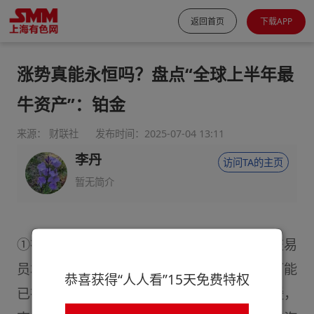
返回首页
下载APP
涨势真能永恒吗？盘点“全球上半年最
牛资产”：铂金
来源： 财联社
发布时间：2025-07-04 13:11
李丹
访问TA的主页
暂无简介
①在经历了二季度的疯狂后，不少分析师和交易
员本周也表示，铂金价格进一步上涨的空间可能
恭喜获得“人人看”15天免费特权
已有限；②预计中国接下来的铂金进口将放缓，