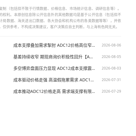
复制（包括但不限于行情数据、价格信息、市场统计信息、调研信息等）。
当引用的权利。本原创信息除公开信息外的其他数据均是基于公开信息（包括但不
计局数据、海关进出口数据、各大协会和机构公布的各类数据等等），并依
出，仅供参考，不构成决策建议，客户决策应自主判断，与上海有色网无关。
成本支撑叠加需求掣肘 ADC12价格高位窄幅整理【废铝及再生铝周评】
2026-08-06
基差持续收窄 期现商询价积极性回升【ADC12价格日评】
2026-08-05
多空博弈盘面压力显现 ADC12成本支撑震荡偏弱【ADC12价格日评】
2026-08-03
成本驱动价格走强 高温假拖累需求 ADC12涨幅受制 【废铝及再生铝周评】
2026-07-31
成本推动ADC12价格走高 需求端支撑有限【ADC12价格日评】
2026-07-29
技股份有限公司 沪ICP备09002236号 Copyright © 2000 - 2026 上海有色网 All R