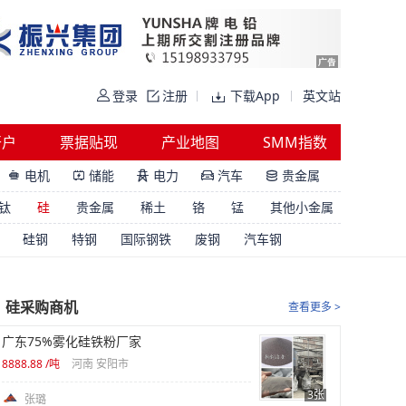
登录
注册
下载App
英文站
开户
票据贴现
产业地图
SMM指数
电机
储能
电力
汽车
贵金属





钛
硅
贵金属
稀土
铬
锰
其他小金属
硅钢
特钢
国际钢铁
废钢
汽车钢
硅采购商机
查看更多 >
广东75%雾化硅铁粉厂家
8888.88
/吨
河南 安阳市
3张
张璐