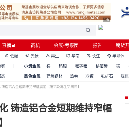
直播
商机
会展•考察团
报告
期货
低碳
光伏
再生
华南
长江
半导体






锈钢
小贵金属
锑
钨钼
铟镓锗
铋硒碲
镁
固态
黑色金属
建筑钢材
热卷
冷镀
铁矿石
煤焦
 铸造铝合金短期维持窄幅震荡【废铝及再生铝周评】
化 铸造铝合金短期维持窄幅
】