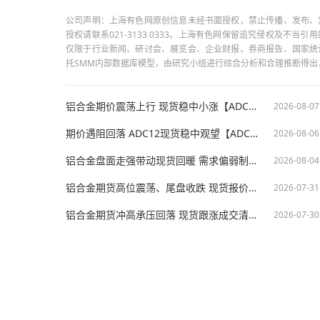
公司声明：上海有色网原创信息未经书面授权，禁止传播、发布、
授权请联系021-3133 0333。上海有色网保留追究侵权及不
仅限于行业新闻、研讨会、展览会、企业财报、券商报告、国家统
托SMM内部数据库模型，由研究小组进行综合分析和合理推断得
铝合金期价震荡上行 现货稳中小涨【ADC12价格日评】
2026-08-07
期价遇阻回落 ADC12现货稳中观望【ADC12价格日评】
2026-08-06
铝合金盘面走强带动现货回暖 需求偏弱制约反弹空间【ADC12价格日评】
2026-08-04
铝合金期货高位震荡、尾盘收跌 现货报价持稳【ADC12价格日评】
2026-07-31
铝合金期货冲高承压回落 现货跟涨成交清淡【ADC12价格日评】
2026-07-30
版权所有：上海有色网信息科