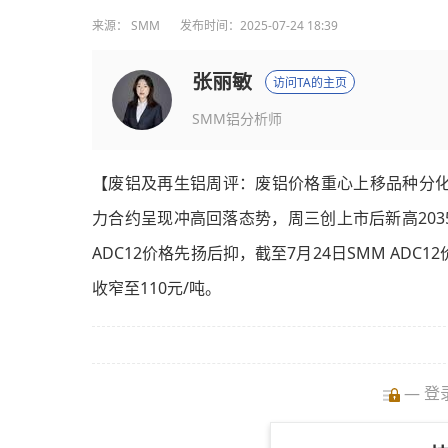
来源：
SMM
发布时间：2025-07-24 18:39
张丽敏
访问TA的主页
SMM铝分析师
【废铝及再生铝周评：废铝价格重心上移品种分化
力合约呈现冲高回落态势，周三创上市后新高2035
ADC12价格先扬后抑，截至7月24日SMM ADC1
收窄至110元/吨。
— 登