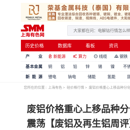
历史价格
数据库
看板
资讯
产 业
新能源
算力
线缆
钢铁




基本金属
铜
铝
铅
锌
锡
镍
不
新能源
锂电
钠电
储能
氢能
您所在的位置 :
上海有色
>
硅价格行情
>
废铝价格重心上移品种分化
废铝价格重心上移品种分
震荡【废铝及再生铝周评