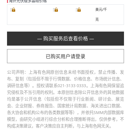
海外光伏级多晶硅价格
美元/千
克
— 购买服务后查看价格 —
已购买用户请登录
公司声明：上海有色网原创信息未经书面授权，禁止传播、发
布、复制（包括但不限于行情数据、价格信息、市场统计信息、
调研信息等）。授权请联系021-3133 0333。上海有色网保留追
究侵权及不当引用的权利。本原创信息除公开信息外的其他数据
均是基于公开信息（包括但不仅限于行业新闻、研讨会、展览
会、企业财报、券商报告、国家统计局数据、海关进出口数据、
各大协会和机构公布的各类数据等等），并依托SMM内部数据库
模型，由研究小组进行综合分析和合理推断得出，仅供参考，不
构成决策建议，客户决策应自主判断，与上海有色网无关。