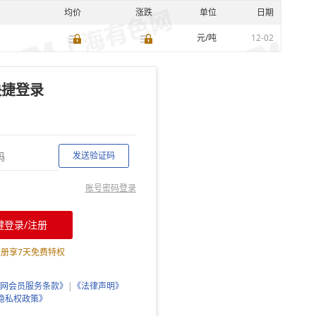
均价
涨跌
单位
日期
元/吨
12-02
快捷登录
发送验证码
账号密码登录
键登录/注册
注册享
7
天免费特权
网会员服务条款》
|
《法律声明》
隐私权政策》