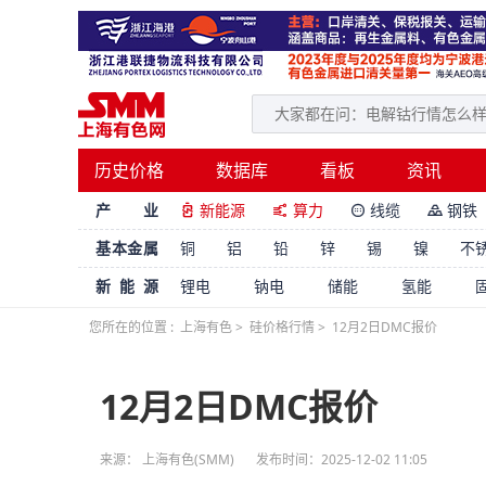
历史价格
数据库
看板
资讯
产 业
新能源
算力
线缆
钢铁




基本金属
铜
铝
铅
锌
锡
镍
不
新能源
锂电
钠电
储能
氢能
您所在的位置 :
上海有色
>
硅价格行情
>
12月2日DMC报价
12月2日DMC报价
来源： 上海有色(SMM)
发布时间：2025-12-02 11:05