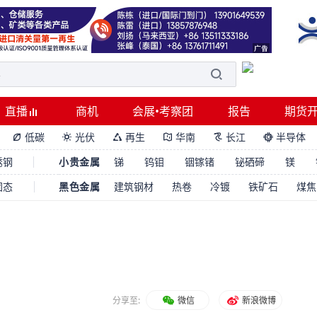
直播
商机
会展•考察团
报告
期货
低碳
光伏
再生
华南
长江
半导体






锈钢
小贵金属
锑
钨钼
铟镓锗
铋硒碲
镁
固态
黑色金属
建筑钢材
热卷
冷镀
铁矿石
煤焦
分享至:
微信
新浪微博