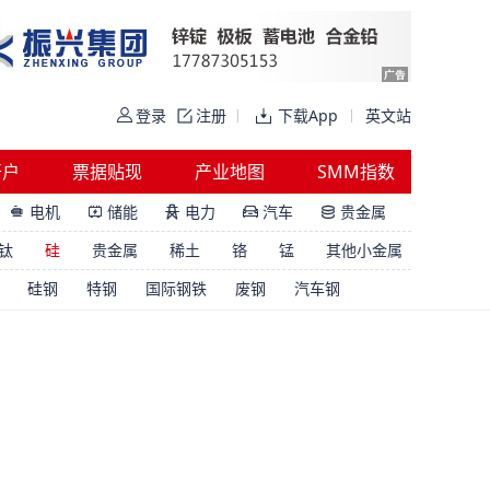
登录
注册
下载App
英文站
开户
票据贴现
产业地图
SMM指数
电机
储能
电力
汽车
贵金属





钛
硅
贵金属
稀土
铬
锰
其他小金属
硅钢
特钢
国际钢铁
废钢
汽车钢