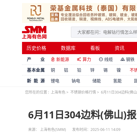
历史价格
数据库
看板
资讯
产 业
新能源
算力
线缆
钢铁




基本金属
铜
铝
铅
锌
锡
镍
不
新能源
锂电
钠电
储能
氢能
您所在的位置 :
上海有色
>
不锈钢价格行情
>
6月11日304边料(佛
6月11日304边料(佛山)
来源： 上海有色(SMM)
发布时间：2025-06-11 14:09