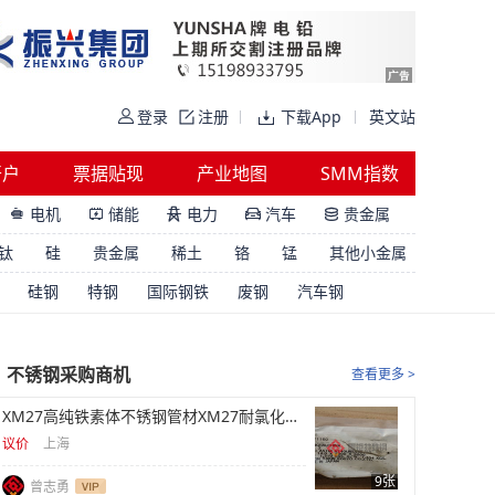
登录
注册
下载App
英文站
开户
票据贴现
产业地图
SMM指数
电机
储能
电力
汽车
贵金属





钛
硅
贵金属
稀土
铬
锰
其他小金属
硅钢
特钢
国际钢铁
废钢
汽车钢
不锈钢采购商机
查看更多 >
XM27高纯铁素体不锈钢管材XM27耐氯化物应力腐蚀管材
议价
上海
9张
曾志勇