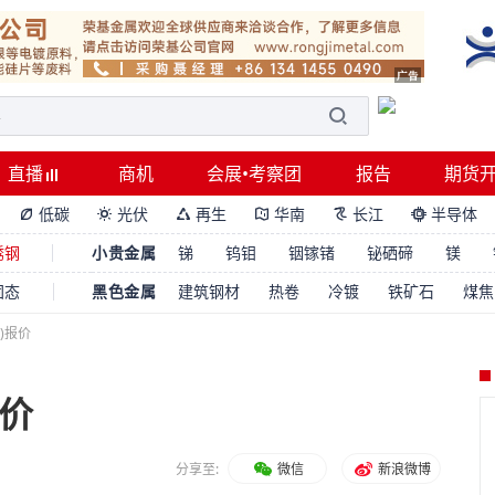
直播
商机
会展•考察团
报告
期货
低碳
光伏
再生
华南
长江
半导体






锈钢
小贵金属
锑
钨钼
铟镓锗
铋硒碲
镁
固态
黑色金属
建筑钢材
热卷
冷镀
铁矿石
煤焦
山)报价
报价
分享至:
微信
新浪微博