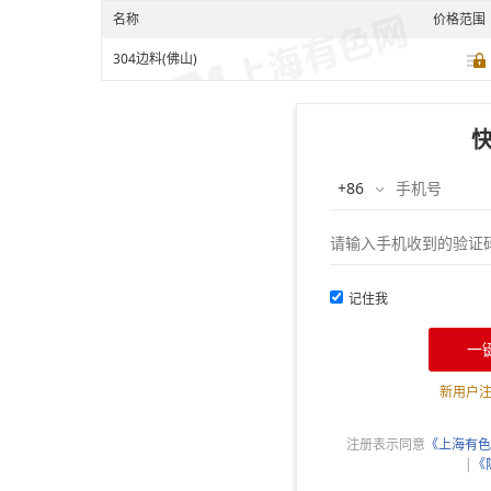
名称
价格范围
304边料(佛山)
记住我
一
新用户
注册表示同意
《上海有色
|
《