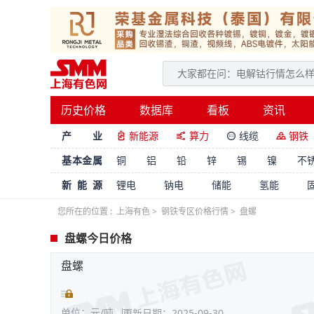
历史价格
数据库
看板
资讯
产 业
新能源
算力
线缆
钢铁




基本金属
铜
铝
铅
锌
锡
镍
不
新能源
锂电
钠电
储能
氢能
您所在的位置 :
上海有色
>
钢铁专区价格行情
>
盘螺
盘螺今日价格
盘螺
单位：元/吨
更新日期：2025-09-30