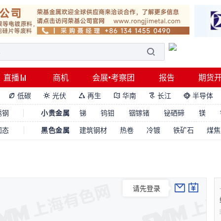
直播
商机
会展•考察团
报告
期货
低碳
光伏
再生
华南
长江
半导体






锈钢
小贵金属
锑
钨钼
铟镓锗
铋硒碲
镁
固态
黑色金属
建筑钢材
热卷
冷镀
铁矿石
煤焦
请先登录