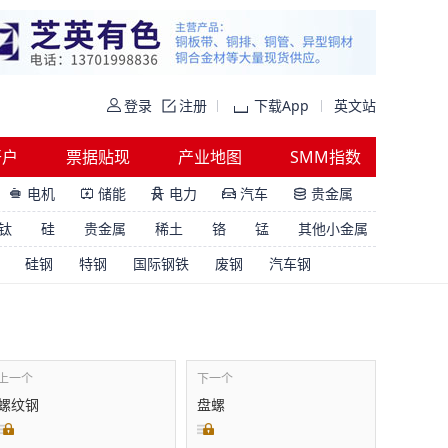
登录
注册
下载App
英文站
开户
票据贴现
产业地图
SMM指数
电机
储能
电力
汽车
贵金属





钛
硅
贵金属
稀土
铬
锰
其他小金属
硅钢
特钢
国际钢铁
废钢
汽车钢
上一个
下一个
螺纹钢
盘螺