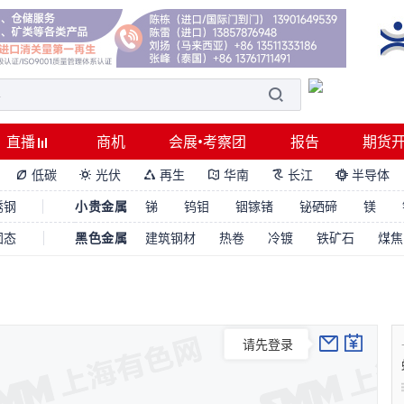
直播
商机
会展•考察团
报告
期货
低碳
光伏
再生
华南
长江
半导体






锈钢
小贵金属
锑
钨钼
铟镓锗
铋硒碲
镁
固态
黑色金属
建筑钢材
热卷
冷镀
铁矿石
煤焦
请先登录