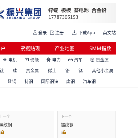
登录
注册
下载App
英文站
开户
票据贴现
产业地图
SMM指数
电机
储能
电力
汽车
贵金属





钛
硅
贵金属
稀土
铬
锰
其他小金属
硅钢
特钢
国际钢铁
废钢
汽车钢
上一个
下一个
螺纹钢
螺纹钢