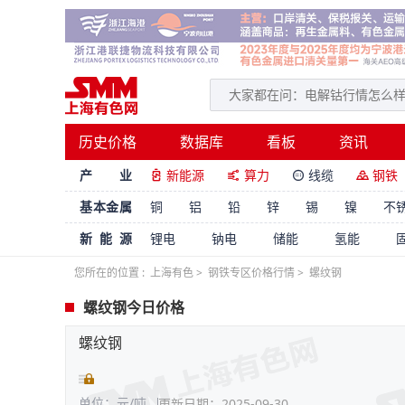
历史价格
数据库
看板
资讯
产 业
新能源
算力
线缆
钢铁




基本金属
铜
铝
铅
锌
锡
镍
不
新能源
锂电
钠电
储能
氢能
您所在的位置 :
上海有色
>
钢铁专区价格行情
>
螺纹钢
螺纹钢今日价格
螺纹钢
单位：元/吨
更新日期：2025-09-30