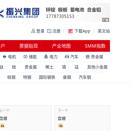
登录
注册
下载App
英文站
开户
票据贴现
产业地图
SMM指数
电机
储能
电力
汽车
贵金属





钛
硅
贵金属
稀土
铬
锰
其他小金属
硅钢
特钢
国际钢铁
废钢
汽车钢
上一个
下一个
盘螺
盘螺