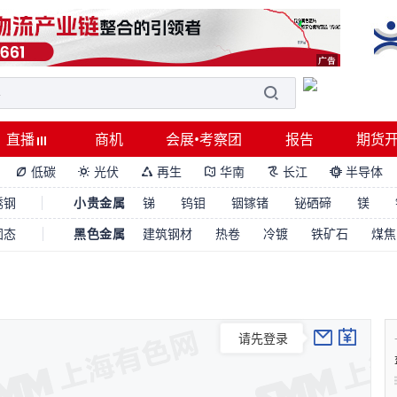
直播
商机
会展•考察团
报告
期货
低碳
光伏
再生
华南
长江
半导体






锈钢
小贵金属
锑
钨钼
铟镓锗
铋硒碲
镁
固态
黑色金属
建筑钢材
热卷
冷镀
铁矿石
煤焦
请先登录