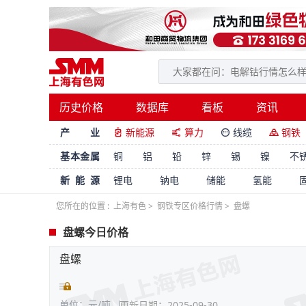
历史价格
数据库
看板
资讯
产 业
新能源
算力
线缆
钢铁




基本金属
铜
铝
铅
锌
锡
镍
不
新能源
锂电
钠电
储能
氢能
您所在的位置 :
上海有色
>
钢铁专区价格行情
>
盘螺
盘螺今日价格
盘螺
单位：元/吨
更新日期：2025-09-30