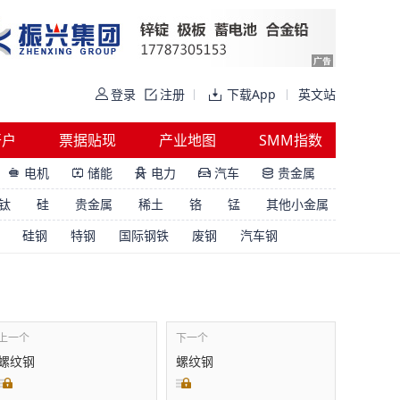
登录
注册
下载App
英文站
开户
票据贴现
产业地图
SMM指数
电机
储能
电力
汽车
贵金属





钛
硅
贵金属
稀土
铬
锰
其他小金属
硅钢
特钢
国际钢铁
废钢
汽车钢
上一个
下一个
螺纹钢
螺纹钢