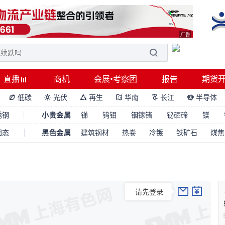
直播
商机
会展•考察团
报告
期货
低碳
光伏
再生
华南
长江
半导体






锈钢
小贵金属
锑
钨钼
铟镓锗
铋硒碲
镁
固态
黑色金属
建筑钢材
热卷
冷镀
铁矿石
煤焦
请先登录