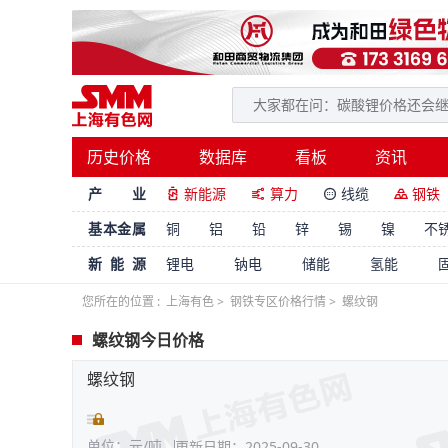
历史价格
数据库
看板
资讯
产 业
新能源
算力
线缆
钢铁




基本金属
铜
铝
铅
锌
锡
镍
不
新能源
锂电
钠电
储能
氢能
您所在的位置 :
上海有色
>
钢铁专区价格行情
>
螺纹钢
螺纹钢今日价格
螺纹钢
单位：元/吨
更新日期：2025-09-30