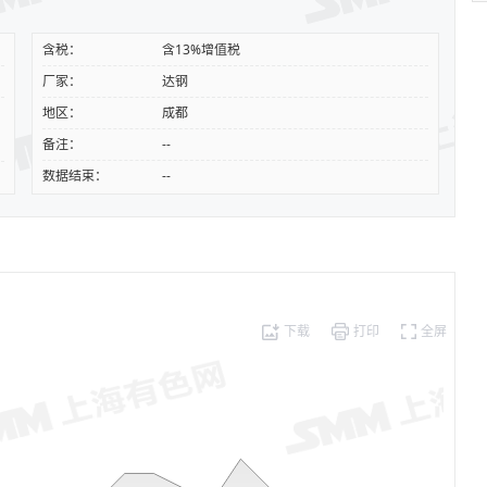
含税：
含13%增值税
厂家：
达钢
地区：
成都
备注：
--
数据结束：
--
下载
打印
全屏