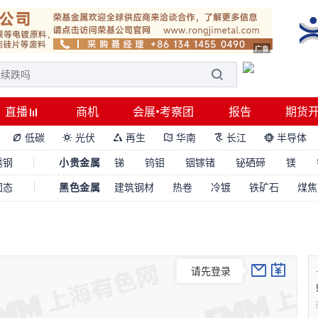
直播
商机
会展•考察团
报告
期货
低碳
光伏
再生
华南
长江
半导体






锈钢
小贵金属
锑
钨钼
铟镓锗
铋硒碲
镁
固态
黑色金属
建筑钢材
热卷
冷镀
铁矿石
煤焦
请先登录