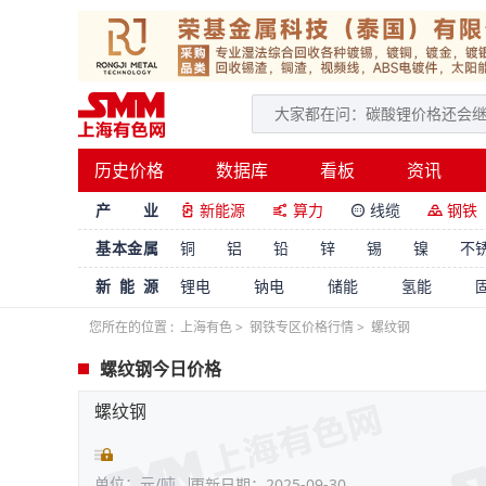
历史价格
数据库
看板
资讯
产 业
新能源
算力
线缆
钢铁




基本金属
铜
铝
铅
锌
锡
镍
不
新能源
锂电
钠电
储能
氢能
您所在的位置 :
上海有色
>
钢铁专区价格行情
>
螺纹钢
螺纹钢今日价格
螺纹钢
单位：元/吨
更新日期：2025-09-30