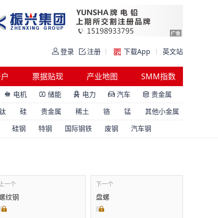
登录
注册
下载App
英文站
开户
票据贴现
产业地图
SMM指数
电机
储能
电力
汽车
贵金属





钛
硅
贵金属
稀土
铬
锰
其他小金属
硅钢
特钢
国际钢铁
废钢
汽车钢
上一个
下一个
螺纹钢
盘螺