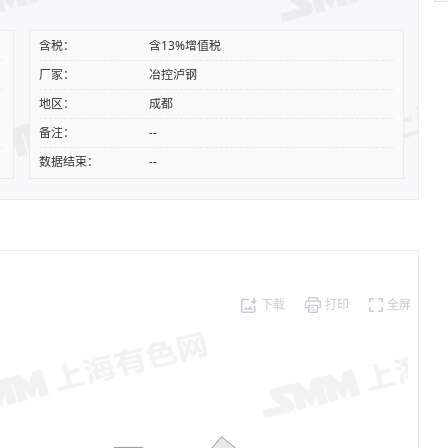
含税：
含13%增值税
厂家：
冶控泸钢
地区：
成都
备注：
--
数据结束：
--
下载
打印
全屏