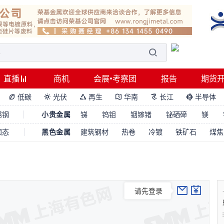
直播
商机
会展•考察团
报告
期货
低碳
光伏
再生
华南
长江
半导体






锈钢
小贵金属
锑
钨钼
铟镓锗
铋硒碲
镁
固态
黑色金属
建筑钢材
热卷
冷镀
铁矿石
煤焦
请先登录