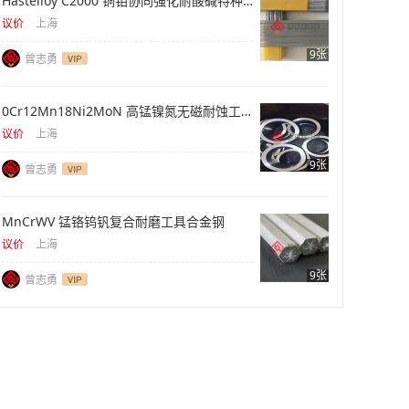
Hastelloy C2000 铜钼协同强化耐酸碱特种合金
议价
上海
9张
曾志勇
0Cr12Mn18Ni2MoN 高锰镍氮无磁耐蚀工程钢材
议价
上海
9张
曾志勇
MnCrWV 锰铬钨钒复合耐磨工具合金钢
议价
上海
9张
曾志勇