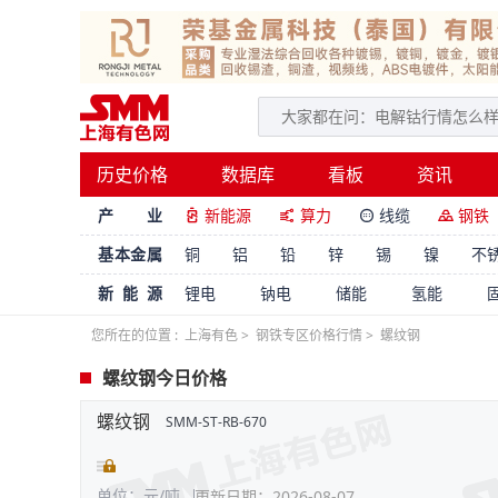
历史价格
数据库
看板
资讯
产 业
新能源
算力
线缆
钢铁




基本金属
铜
铝
铅
锌
锡
镍
不
新能源
锂电
钠电
储能
氢能
您所在的位置 :
上海有色
>
钢铁专区价格行情
>
螺纹钢
螺纹钢今日价格
螺纹钢
SMM-ST-RB-670
单位：元/吨
更新日期：2026-08-07