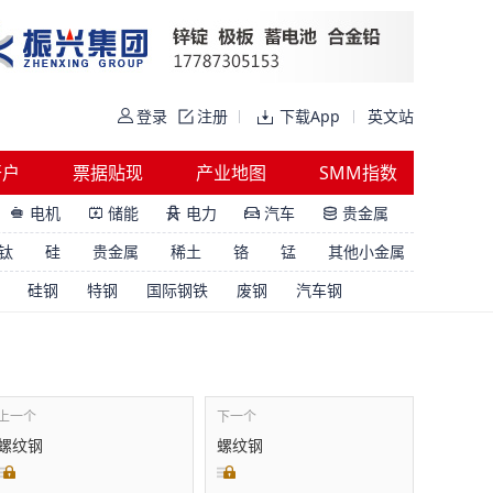
登录
注册
下载App
英文站
开户
票据贴现
产业地图
SMM指数
电机
储能
电力
汽车
贵金属





钛
硅
贵金属
稀土
铬
锰
其他小金属
硅钢
特钢
国际钢铁
废钢
汽车钢
上一个
下一个
螺纹钢
螺纹钢