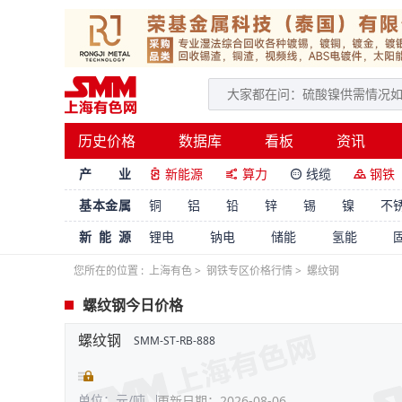
历史价格
数据库
看板
资讯
产 业
新能源
算力
线缆
钢铁




基本金属
铜
铝
铅
锌
锡
镍
不
新能源
锂电
钠电
储能
氢能
您所在的位置 :
上海有色
>
钢铁专区价格行情
>
螺纹钢
螺纹钢今日价格
螺纹钢
SMM-ST-RB-888
单位：元/吨
更新日期：2026-08-06