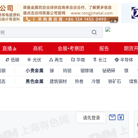
直播
商机
会展•考察团
报告
期货
低碳
光伏
再生
华南
长江
半导体






锈钢
小贵金属
锑
钨钼
铟镓锗
铋硒碲
镁
固态
黑色金属
建筑钢材
热卷
冷镀
铁矿石
煤焦
请先登录