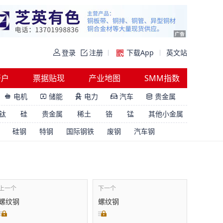
登录
注册
下载App
英文站
开户
票据贴现
产业地图
SMM指数
电机
储能
电力
汽车
贵金属





钛
硅
贵金属
稀土
铬
锰
其他小金属
硅钢
特钢
国际钢铁
废钢
汽车钢
上一个
下一个
螺纹钢
螺纹钢