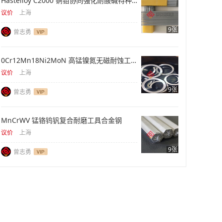
Hastelloy C2000 铜钼协同强化耐酸碱特种合金
议价
上海
9张
曾志勇
0Cr12Mn18Ni2MoN 高锰镍氮无磁耐蚀工程钢材
议价
上海
9张
曾志勇
MnCrWV 锰铬钨钒复合耐磨工具合金钢
议价
上海
9张
曾志勇