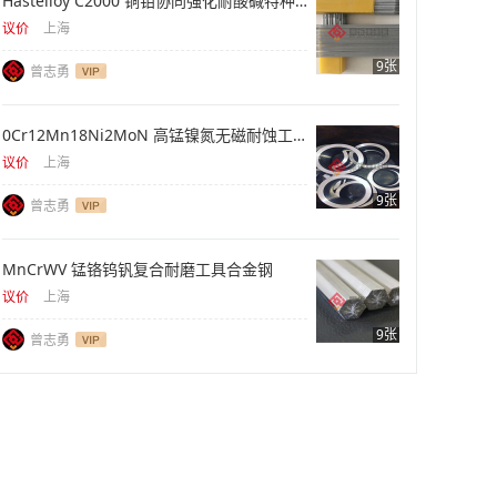
Hastelloy C2000 铜钼协同强化耐酸碱特种合金
议价
上海
9张
曾志勇
0Cr12Mn18Ni2MoN 高锰镍氮无磁耐蚀工程钢材
议价
上海
9张
曾志勇
MnCrWV 锰铬钨钒复合耐磨工具合金钢
议价
上海
9张
曾志勇