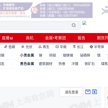
直播
商机
会展•考察团
报告
期货
低碳
光伏
再生
华南
长江
半导体






锈钢
小贵金属
锑
钨钼
铟镓锗
铋硒碲
镁
固态
黑色金属
建筑钢材
热卷
冷镀
铁矿石
煤焦
请先登录