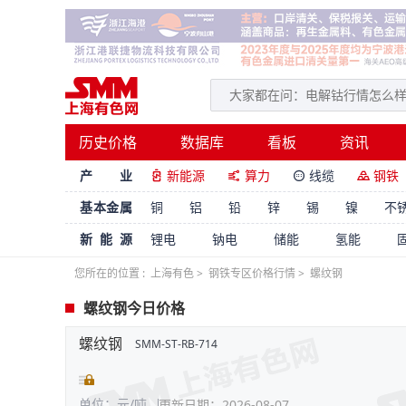
历史价格
数据库
看板
资讯
产 业
新能源
算力
线缆
钢铁




基本金属
铜
铝
铅
锌
锡
镍
不
新能源
锂电
钠电
储能
氢能
您所在的位置 :
上海有色
>
钢铁专区价格行情
>
螺纹钢
螺纹钢今日价格
螺纹钢
SMM-ST-RB-714
单位：元/吨
更新日期：2026-08-07