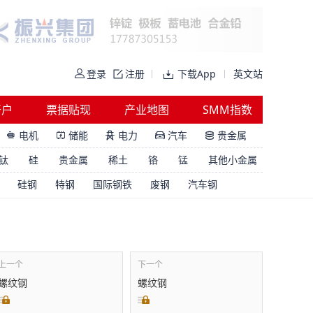
登录
注册
下载App
英文站
开户
票据贴现
产业地图
SMM指数
电机
储能
电力
汽车
贵金属





钛
硅
贵金属
稀土
铬
锰
其他小金属
硅钢
特钢
国际钢铁
废钢
汽车钢
上一个
下一个
螺纹钢
螺纹钢