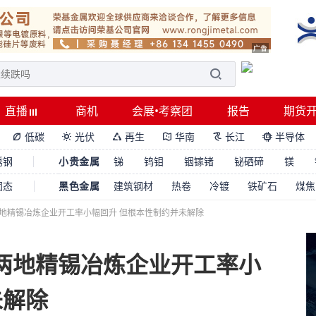
直播
商机
会展•考察团
报告
期货
低碳
光伏
再生
华南
长江
半导体






锈钢
小贵金属
锑
钨钼
铟镓锗
铋硒碲
镁
固态
黑色金属
建筑钢材
热卷
冷镀
铁矿石
煤焦
两地精锡冶炼企业开工率小幅回升 但根本性制约并未解除
西两地精锡冶炼企业开工率小
未解除