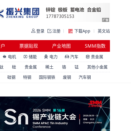
登录
注册
下载App
英文站
开户
票据贴现
产业地图
SMM指数
电机
储能
电力
汽车
贵金属





钛
硅
贵金属
稀土
铬
锰
其他小金属
硅钢
特钢
国际钢铁
废钢
汽车钢