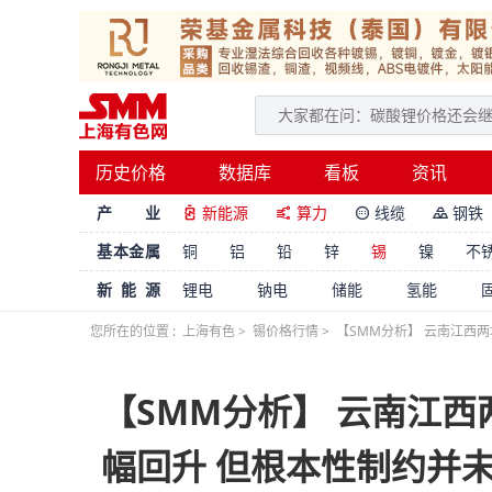
历史价格
数据库
看板
资讯
产 业
新能源
算力
线缆
钢铁




基本金属
铜
铝
铅
锌
锡
镍
不
新能源
锂电
钠电
储能
氢能
您所在的位置 :
上海有色
>
锡价格行情
>
【SMM分析】 云南江西
【SMM分析】 云南江
幅回升 但根本性制约并