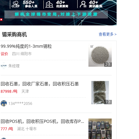
锡采购商机
查看更多 >
99.99%纯度的1-3mm锡粒
议价
四川 绵阳市
2张
朱经理
回收石墨，回收厂家石墨，回收积压石墨
87998
/吨
天津
1张
134****2056
回收POS机，回收积压POS机，回收库存POS机，回收库存POS机
777
/吨
湖北 十堰市