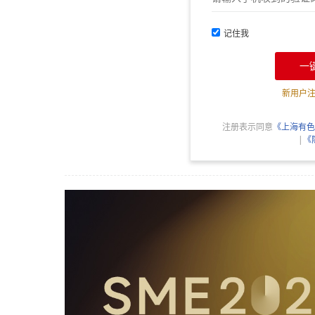
记住我
一
新用户
注册表示同意
《上海有色
|
《