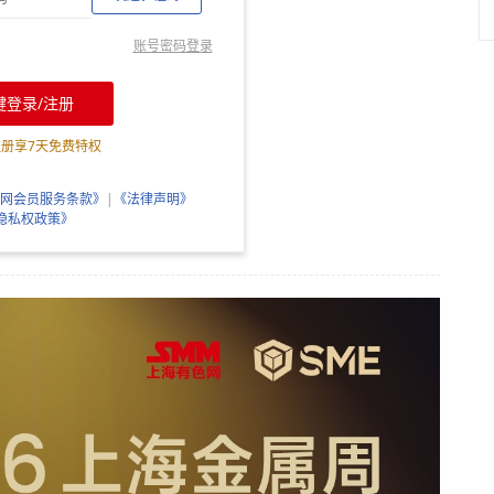
账号密码登录
键登录/注册
注册享
7
天免费特权
网会员服务条款》
|
《法律声明》
隐私权政策》