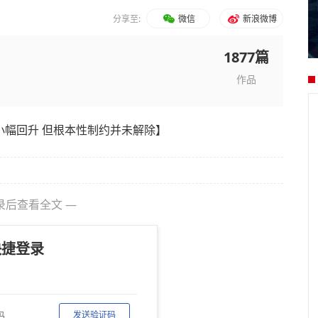
分享至:
微信
新浪微博
1877篇
作品
小幅回升 但根本性制约并未解除】
录后查看全文 —
快捷登录
发送验证码