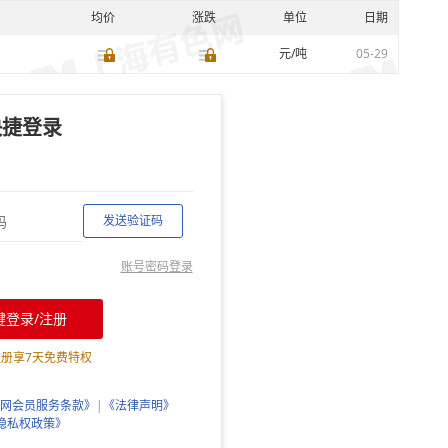
均价
涨跌
单位
日期
元/吨
05-29
快捷登录
发送验证码
账号密码登录
键登录/注册
注册享
7
天免费特权
网会员服务条款》
|
《法律声明》
隐私权政策》