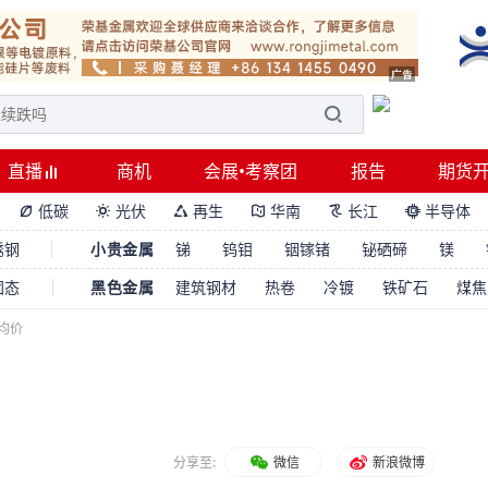
直播
商机
会展•考察团
报告
期货
低碳
光伏
再生
华南
长江
半导体






锈钢
小贵金属
锑
钨钼
铟镓锗
铋硒碲
镁
固态
黑色金属
建筑钢材
热卷
冷镀
铁矿石
煤焦
纹均价
分享至:
微信
新浪微博