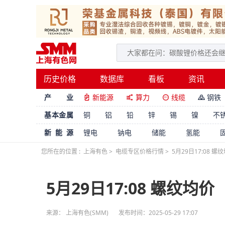
历史价格
数据库
看板
资讯
产 业
新能源
算力
线缆
钢铁




基本金属
铜
铝
铅
锌
锡
镍
不
新能源
锂电
钠电
储能
氢能
您所在的位置 :
上海有色
>
电缆专区价格行情
>
5月29日17:08 螺
5月29日17:08 螺纹均价
来源： 上海有色(SMM)
发布时间：2025-05-29 17:07