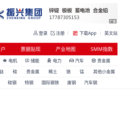
登录
注册
下载App
英文站
开户
票据贴现
产业地图
SMM指数
电机
储能
电力
汽车
贵金属





钛
硅
贵金属
稀土
铬
锰
其他小金属
硅钢
特钢
国际钢铁
废钢
汽车钢