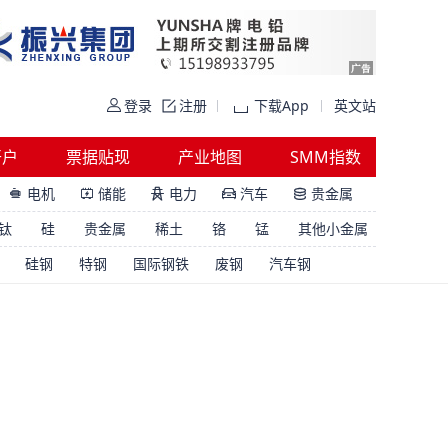
登录
注册
下载App
英文站
开户
票据贴现
产业地图
SMM指数
电机
储能
电力
汽车
贵金属





钛
硅
贵金属
稀土
铬
锰
其他小金属
硅钢
特钢
国际钢铁
废钢
汽车钢