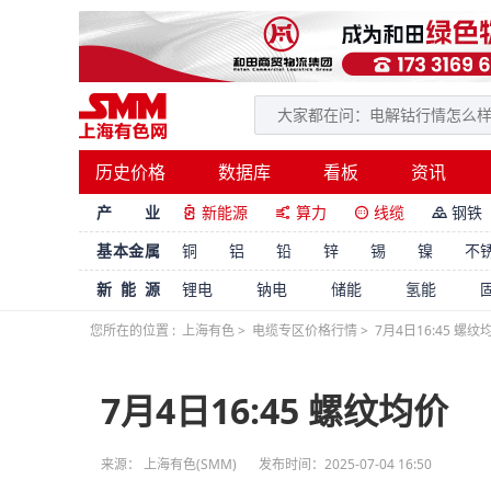
历史价格
数据库
看板
资讯
产 业
新能源
算力
线缆
钢铁




基本金属
铜
铝
铅
锌
锡
镍
不
新能源
锂电
钠电
储能
氢能
您所在的位置 :
上海有色
>
电缆专区价格行情
>
7月4日16:45 螺纹
7月4日16:45 螺纹均价
来源： 上海有色(SMM)
发布时间：2025-07-04 16:50