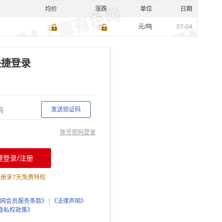
均价
涨跌
单位
日期
元/吨
07-04
快捷登录
发送验证码
账号密码登录
键登录/注册
注册享
7
天免费特权
网会员服务条款》
|
《法律声明》
隐私权政策》