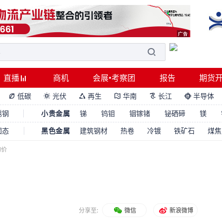
直播
商机
会展•考察团
报告
期货
低碳
光伏
再生
华南
长江
半导体






锈钢
小贵金属
锑
钨钼
铟镓锗
铋硒碲
镁
固态
黑色金属
建筑钢材
热卷
冷镀
铁矿石
煤焦
均价
分享至:
微信
新浪微博