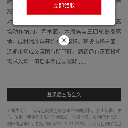
端或有减产预期，带动市场情绪达到顶点，成材
立即领取
涨势强于原料；后半周，政治局会议靴子落地，
对地产及反内卷但并无超预期表述，多头资金离
场动作增加。基本面，本周焦炭三四轮提涨落
地，成材端库存开始有所累积。现货市场方面，
近期市场成交氛围有所下降，周初仍有正套投机
需求入场，但后半周成交骤降......
— 登录后查看全文 —
公司声明：上海有色网原创信息未经书面授权，禁止传播、发
布、复制（包括但不限于行情数据、价格信息、市场统计信息、
调研信息等）。授权请联系021-3133 0333。上海有色网保留追