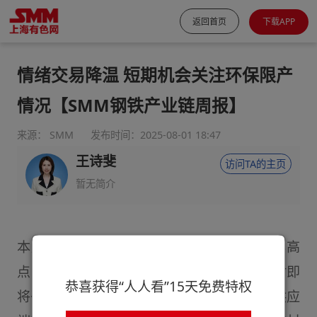
返回首页
下载APP
情绪交易降温 短期机会关注环保限产
情况【SMM钢铁产业链周报】
来源： SMM
发布时间：2025-08-01 18:47
王诗斐
访问TA的主页
暂无简介
本周，黑色系先扬后抑，部分品种达到半年高
点，但随后跌幅明显。消息面，周二，市场对即
恭喜获得“人人看”15天免费特权
将召开的政治局会议预期满满叠加9月阅兵供应