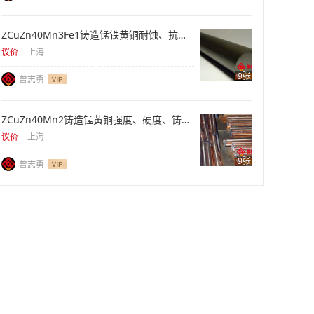
ZCuZn40Mn3Fe1铸造锰铁黄铜耐蚀、抗拉、重型件
议价
上海
9张
曾志勇
ZCuZn40Mn2铸造锰黄铜强度、硬度、铸件供应
议价
上海
9张
曾志勇