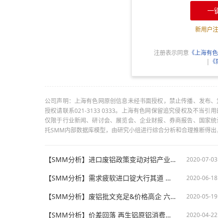
一
新用户
注册表示同意
《上海有色
|
《
公司声明：上海有色网原创信息未经书面授权，禁止传播、发布、
授权请联系021-3133 0333。上海有色网保留追究侵权及不
仅限于行业新闻、研讨会、展览会、企业财报、券商报告、国家统
托SMM内部数据库模型，由研究小组进行综合分析和合理推断得
【SMM分析】进口废铝政策变动对铝产业链的影响分析
2020-07-03
【SMM分析】需求疲软进口锭大行其道 新标执行不明下再生铝企业如何应对？
2020-06-18
【SMM分析】废铝批文充足&价格高企 六月之后存变数？
2020-05-19
【SMM分析】价差回落 再生铝原铝消费大幅减弱
2020-04-22