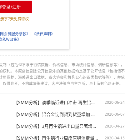
键登录/注册
注册享
7
天免费特权
网会员服务条款》
|
《法律声明》
隐私权政策》
复制（包括但不限于行情数据、价格信息、市场统计信息、调研信息等）。
当引用的权利。本原创信息除公开信息外的其他数据均是基于公开信息（包括但不
计局数据、海关进出口数据、各大协会和机构公布的各类数据等等），并依
出，仅供参考，不构成决策建议，客户决策应自主判断，与上海有色网无关。
【SMM分析】淡季临近进口冲击 再生铝行业又是一年寒冬来？
2020-06-24
【SMM分析】铝合金锭到货到货量增加 新增进口已非良机
2020-06-07
【SMM分析】3月再生铝进出口量显著增加 4月或将出现显著下滑
2020-04-27
【SMM分析】再生铝行业周度原铝消费量约2.2万吨 预计其消费量将持续本月
2020-04-15