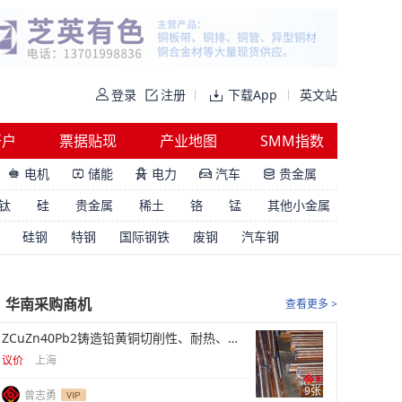
登录
注册
下载App
英文站
开户
票据贴现
产业地图
SMM指数
电机
储能
电力
汽车
贵金属





钛
硅
贵金属
稀土
铬
锰
其他小金属
硅钢
特钢
国际钢铁
废钢
汽车钢
华南采购商机
查看更多 >
ZCuZn40Pb2铸造铅黄铜切削性、耐热、阀体库存
议价
上海
9张
曾志勇