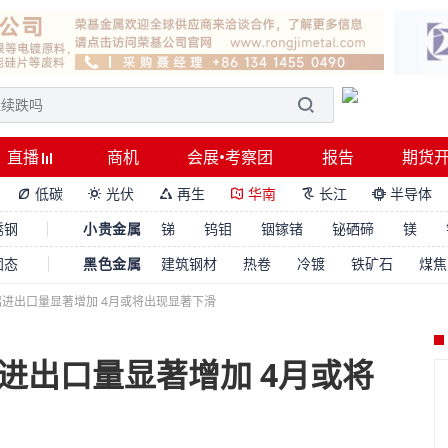
直播
商机
会展•考察团
报告
期货
低碳
光伏
再生
华南
长江
半导体






锈钢
小贵金属
锑
钨钼
铟镓锗
铋硒碲
镁
固态
黑色金属
建筑钢材
热卷
冷镀
铁矿石
煤焦
铝进出口量显著增加 4月或将出现显著下滑
进出口量显著增加 4月或将