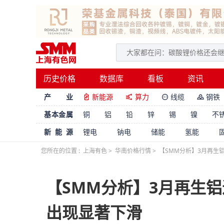
历史价格
数据库
看板
资讯
产 业
新能源
算力
线缆
钢铁




基本金属
铜
铝
铅
锌
锡
镍
不
新能源
锂电
钠电
储能
氢能
您所在的位置 :
上海有色
>
华南价格行情
>
【SMM分析】3月再生
【SMM分析】3月再生铝
出现显著下滑