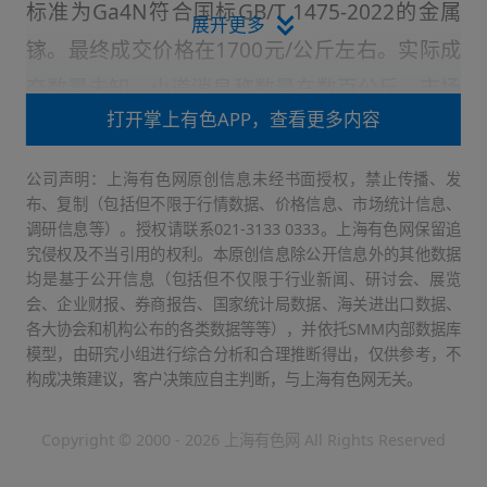
标准为Ga4N符合国标GB/T 1475-2022的金属
展开更多
镓。最终成交价格在1700元/公斤左右。实际成
交数量未知，小道消息称数量在数百公斤。市场
打开掌上有色APP，查看更多内容
人士表示，贵州华锦铝业有限公司的镓产品质量
稳定，目前在市场口碑不错，下游方面对贵州华
公司声明：上海有色网原创信息未经书面授权，禁止传播、发
锦铝业的镓的产品接受度也很高，但本次招标成
布、复制（包括但不限于行情数据、价格信息、市场统计信息、
调研信息等）。授权请联系021-3133 0333。上海有色网保留追
交价格在1700元/公斤左右的话，整体来看，价
究侵权及不当引用的权利。本原创信息除公开信息外的其他数据
格还是偏弱，这也说明目前终端市场和投机市场
均是基于公开信息（包括但不仅限于行业新闻、研讨会、展览
会、企业财报、券商报告、国家统计局数据、海关进出口数据、
对镓的需求买兴不足。而实际成交数量也再次证
各大协会和机构公布的各类数据等等），并依托SMM内部数据库
明了这一观点。另据SMM了解的市场反馈非官
模型，由研究小组进行综合分析和合理推断得出，仅供参考，不
构成决策建议，客户决策应自主判断，与上海有色网无关。
方消息，传三门峡铝业有限公司昨对旗下的4N
镓进行的公开拍卖销售顺利成交。最终成交价格
Copyright © 2000 - 2026 上海有色网 All Rights Reserved
在1700元/公斤左右。实际成交数量未知，招标