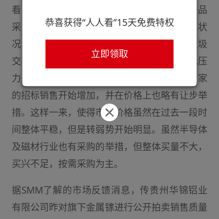
看，除半导体行业外，磁材及光伏行业对镓产品
恭喜获得“人人看”15天免费特权
采购买兴不大，市场明显呈现需求并不旺的状
况，投机资金也基本撤出市场不再掺和年中垃圾
立即领取
交易时间。但镓厂家方面由于出货降库存指标压
力，一些厂家依旧保持积极出货，近期一些厂家
的招标销售开始增加，并在价格上也略有让步举
措。这样一来，使得市场价格虽然在过去一段时
间整体平稳，但是转弱势开始明显。虽然半导体
及磁材行业也有采购的举措，但整体买量不大，
买兴不足，按需采购为主。
据SMM了解的市场反馈消息，传贵州华锦铝业
有限公司昨对旗下金属镓进行公开拍卖销售质量