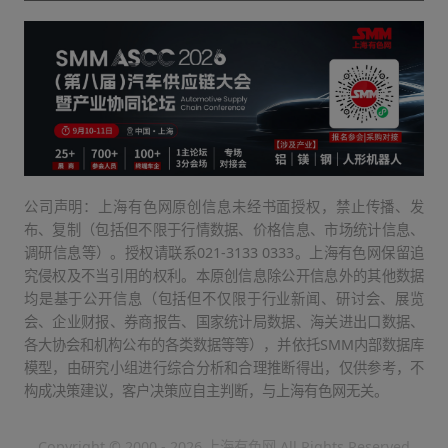
公司声明：上海有色网原创信息未经书面授权，禁止传播、发
布、复制（包括但不限于行情数据、价格信息、市场统计信息、
调研信息等）。授权请联系021-3133 0333。上海有色网保留追
究侵权及不当引用的权利。本原创信息除公开信息外的其他数据
均是基于公开信息（包括但不仅限于行业新闻、研讨会、展览
会、企业财报、券商报告、国家统计局数据、海关进出口数据、
各大协会和机构公布的各类数据等等），并依托SMM内部数据库
模型，由研究小组进行综合分析和合理推断得出，仅供参考，不
构成决策建议，客户决策应自主判断，与上海有色网无关。
Copyright © 2000 - 2026 上海有色网 All Rights Reserved