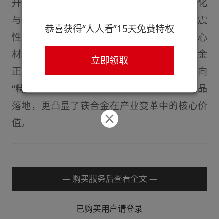
升续航，机器人产业亟需高性能材料实现灵活化
与规模化，而镁合金凭借密度低、强度高、减震
恭喜获得“人人看”15天免费特权
性好的优势，成为两大产业突破发展瓶颈的核心
材料。从汽车零部件到机器人关键组件，镁合金
立即领取
正逐步替代传统材料，推动产业从 “重制造” 向
“精智造” 转型，近期多家企业的战略合作与产品
落地，更凸显了镁合金在产业变革中的核心价
值。​
— 购买服务后查看全文 —
已购买用户请登录