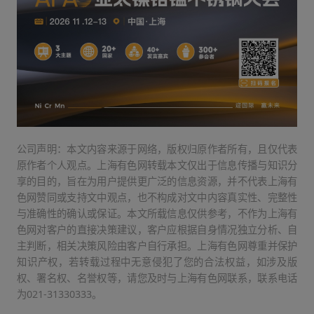
公司声明：本文内容来源于网络，版权归原作者所有，且仅代表
原作者个人观点。上海有色网转载本文仅出于信息传播与知识分
享的目的，旨在为用户提供更广泛的信息资源，并不代表上海有
色网赞同或支持文中观点，也不构成对文中内容真实性、完整性
与准确性的确认或保证。本文所载信息仅供参考，不作为上海有
色网对客户的直接决策建议，客户应根据自身情况独立分析、自
主判断，相关决策风险由客户自行承担。上海有色网尊重并保护
知识产权，若转载过程中无意侵犯了您的合法权益，如涉及版
权、署名权、名誉权等，请您及时与上海有色网联系，联系电话
为021-31330333。