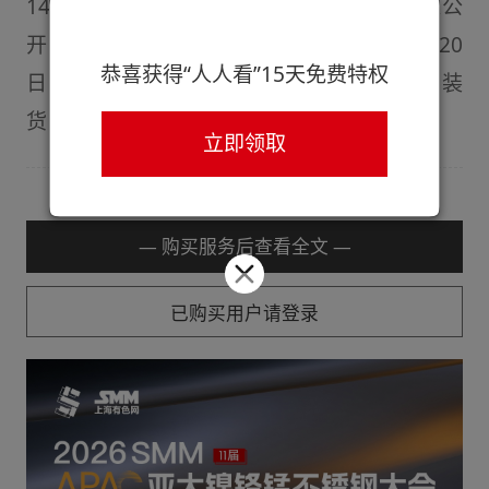
141美元/吨、161美元/吨，招标采购数量未公
开，要求交货期(提单签发日期)：2023年8月20
恭喜获得“人人看”15天免费特权
日前，如产品在内陆港口(重庆、宜昌等）装
货，装运到期日为2023年8月10日前。
立即领取
— 购买服务后查看全文 —
已购买用户请登录