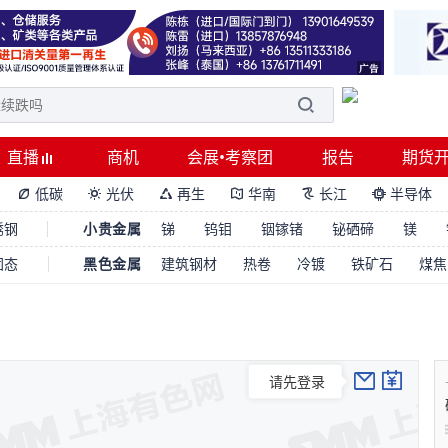
直播
商机
会展•考察团
报告
期货
低碳
光伏
再生
华南
长江
半导体






锈钢
小贵金属
锑
钨钼
铟镓锗
铋硒碲
镁
固态
黑色金属
建筑钢材
热卷
冷镀
铁矿石
煤焦
请先登录