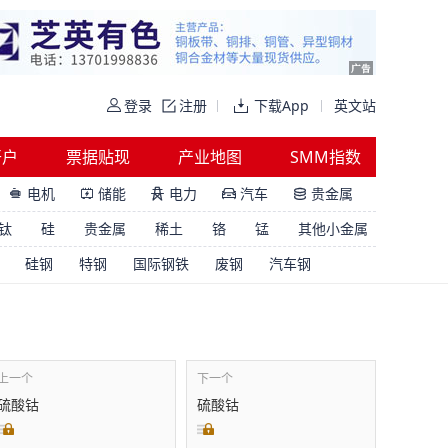
登录
注册
下载App
英文站
开户
票据贴现
产业地图
SMM指数
电机
储能
电力
汽车
贵金属





钛
硅
贵金属
稀土
铬
锰
其他小金属
硅钢
特钢
国际钢铁
废钢
汽车钢
上一个
下一个
硫酸钴
硫酸钴