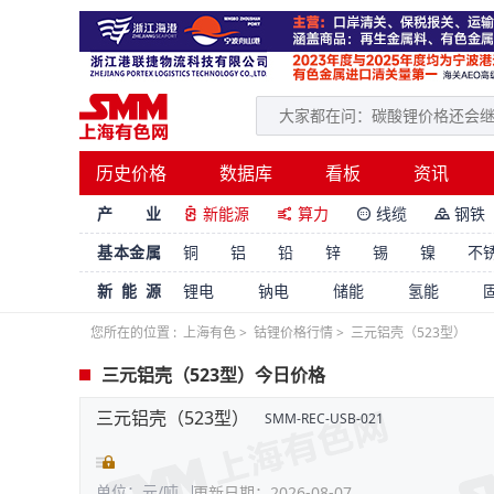
历史价格
数据库
看板
资讯
产 业
新能源
算力
线缆
钢铁




基本金属
铜
铝
铅
锌
锡
镍
不
新能源
锂电
钠电
储能
氢能
您所在的位置 :
上海有色
>
钴锂价格行情
>
三元铝壳（523型）
三元铝壳（523型）今日价格
三元铝壳（523型）
SMM-REC-USB-021
单位：元/吨
更新日期：2026-08-07