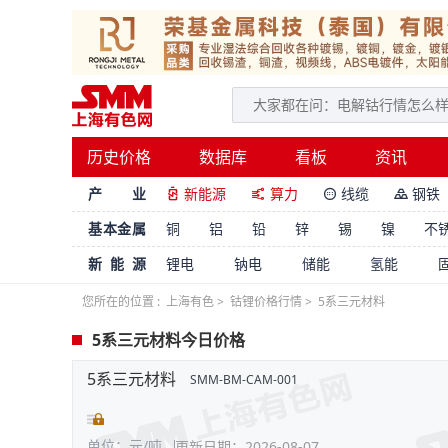
历史价格
数据库
看板
资讯
产 业
新能源
算力
线缆
钢铁




基本金属
铜
铝
铅
锌
锡
镍
不
新能源
锂电
钠电
储能
氢能
您所在的位置 :
上海有色
>
钴锂价格行情
>
5系三元材料
5系三元材料今日价格
5系三元材料
SMM-BM-CAM-001
单位：元/吨
更新日期：2026-08-07