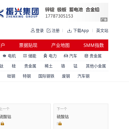
登录
注册
下载App
英文站
开户
票据贴现
产业地图
SMM指数
电机
储能
电力
汽车
贵金属





钛
硅
贵金属
稀土
铬
锰
其他小金属
硅钢
特钢
国际钢铁
废钢
汽车钢
上一个
下一个
硫酸钴
硫酸钴