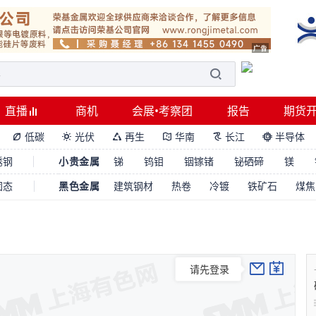
直播
商机
会展•考察团
报告
期货
低碳
光伏
再生
华南
长江
半导体






锈钢
小贵金属
锑
钨钼
铟镓锗
铋硒碲
镁
固态
黑色金属
建筑钢材
热卷
冷镀
铁矿石
煤焦
请先登录