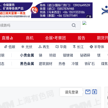
直播
商机
会展•考察团
报告
期货
低碳
光伏
再生
华南
长江
半导体






锈钢
小贵金属
锑
钨钼
铟镓锗
铋硒碲
镁
固态
黑色金属
建筑钢材
热卷
冷镀
铁矿石
煤焦
请先登录