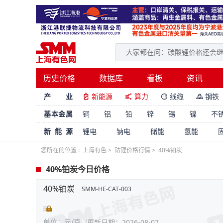
历史价格
数据库
看板
资讯
产 业
新能源
算力
线缆
钢铁




基本金属
铜
铝
铅
锌
锡
镍
不
新能源
锂电
钠电
储能
氢能
您所在的位置 :
上海有色
>
钴锂价格行情
>
40%铂炭
40%铂炭今日价格
40%铂炭
SMM-HE-CAT-003
单位：元/克
更新日期：2026-08-07