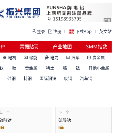
登录
注册
下载App
英文站
开户
票据贴现
产业地图
SMM指数
电机
储能
电力
汽车
贵金属





钛
硅
贵金属
稀土
铬
锰
其他小金属
硅钢
特钢
国际钢铁
废钢
汽车钢
上一个
下一个
硫酸钴
硫酸钴