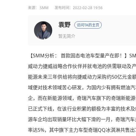
来源：
SMM
发布时间：2022-02-28 19:56
袁野
访问TA的主页
暂无简介
【SMM分析： 首款固态电池车型量产在即！】S
威动力捷威战略合作伙伴并就电池的供需联动及产
能源未来三年供给将向捷威动力采购约50亿元金
域便对技术领域苦心研发，为国内少有拥有燃油汽
企，而在新能源领域，奇瑞汽车旗下的奇瑞新能源也
已正式下线，在该行业积累的额极为丰富的技术及
源车企均出现销量环比大幅下滑的一月，奇瑞汽车共
率达5%，其中旗下主力车型奇瑞QQ冰淇淋共售出75