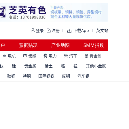
登录
注册
下载App
英文站
开户
票据贴现
产业地图
SMM指数
电机
储能
电力
汽车
贵金属





钛
硅
贵金属
稀土
铬
锰
其他小金属
硅钢
特钢
国际钢铁
废钢
汽车钢