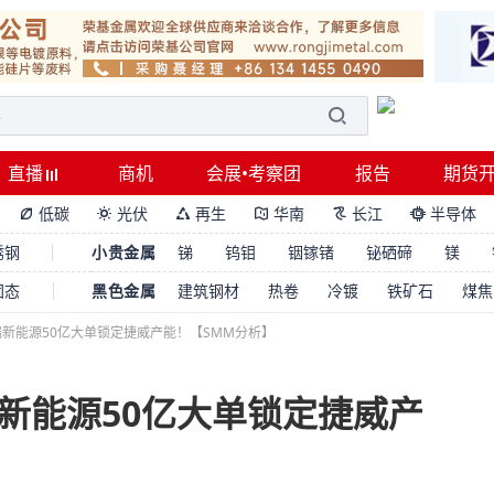
直播
商机
会展•考察团
报告
期货
低碳
光伏
再生
华南
长江
半导体






锈钢
小贵金属
锑
钨钼
铟镓锗
铋硒碲
镁
固态
黑色金属
建筑钢材
热卷
冷镀
铁矿石
煤焦
新能源50亿大单锁定捷威产能！【SMM分析】
新能源50亿大单锁定捷威产