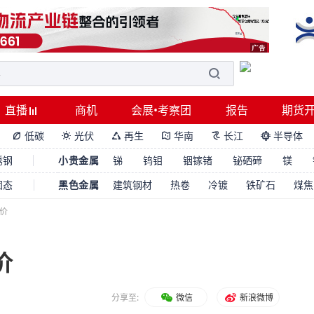
直播
商机
会展•考察团
报告
期货
低碳
光伏
再生
华南
长江
半导体






锈钢
小贵金属
锑
钨钼
铟镓锗
铋硒碲
镁
固态
黑色金属
建筑钢材
热卷
冷镀
铁矿石
煤焦
报价
价
分享至:
微信
新浪微博