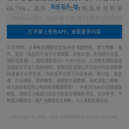
展开更多
66.75%。此外，非合金镍粉及片状粉末
（75040010）2024年7月进口量为222.778
吨，同比下降42.72%。
镍豆
方面，2024年7月
打开掌上有色APP，查看更多内容
镍豆进口量为282.321吨，累计同比下降85%。
公司声明：上海有色网原创信息未经书面授权，禁止传播、发
纯镍进口数据分国别来看，2024年7月进口量较
布、复制（包括但不限于行情数据、价格信息、市场统计信息、
多国家依次为：印尼、俄罗斯、日本、挪威加拿
调研信息等）。授权请联系021-3133 0333。上海有色网保留追
究侵权及不当引用的权利。本原创信息除公开信息外的其他数据
大。
均是基于公开信息（包括但不仅限于行业新闻、研讨会、展览
会、企业财报、券商报告、国家统计局数据、海关进出口数据、
各大协会和机构公布的各类数据等等），并依托SMM内部数据库
模型，由研究小组进行综合分析和合理推断得出，仅供参考，不
7月份清关量为负数，意味着7月纯镍延续净
构成决策建议，客户决策应自主判断，与上海有色网无关。
出口。7月期间，精炼镍进口量较上月相比明显
Copyright © 2000 - 2026 上海有色网 All Rights Reserved
减少。这主要是由于俄镍长单部分受到船期影响