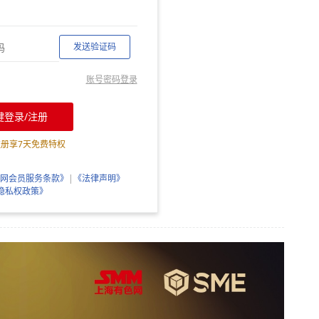
发送验证码
账号密码登录
键登录/注册
注册享
7
天免费特权
网会员服务条款》
|
《法律声明》
隐私权政策》