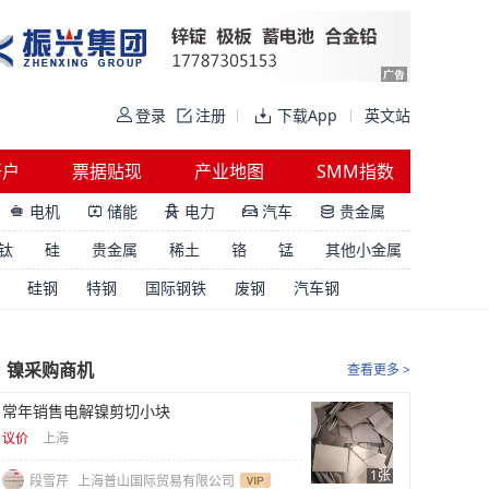
登录
注册
下载App
英文站
开户
票据贴现
产业地图
SMM指数
电机
储能
电力
汽车
贵金属





钛
硅
贵金属
稀土
铬
锰
其他小金属
硅钢
特钢
国际钢铁
废钢
汽车钢
镍采购商机
查看更多 >
常年销售电解镍剪切小块
议价
上海
1张
段雪芹
上海普山国际贸易有限公司