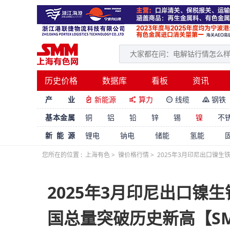
历史价格
数据库
看板
资讯
产 业
新能源
算力
线缆
钢铁




基本金属
铜
铝
铅
锌
锡
镍
不
新能源
锂电
钠电
储能
氢能
您所在的位置 :
上海有色
>
镍价格行情
>
2025年3月印尼出口镍生
2025年3月印尼出口镍生
国总量突破历史新高【S