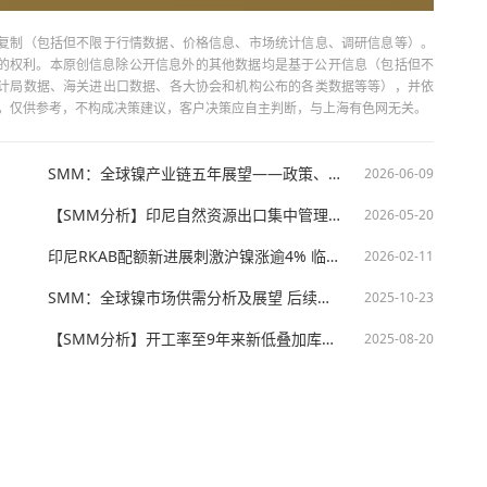
复制（包括但不限于行情数据、价格信息、市场统计信息、调研信息等）。
当引用的权利。本原创信息除公开信息外的其他数据均是基于公开信息（包括但不
计局数据、海关进出口数据、各大协会和机构公布的各类数据等等），并依
出，仅供参考，不构成决策建议，客户决策应自主判断，与上海有色网无关。
SMM：全球镍产业链五年展望——政策、供给与需求的三重博弈【SMM印尼大会】
2026-06-09
【SMM分析】印尼自然资源出口集中管理政策详解与未来可能性展望
2026-05-20
印尼RKAB配额新进展刺激沪镍涨逾4% 临近春节基本面表现如何？【SMM快讯】
2026-02-11
SMM：全球镍市场供需分析及展望 后续价格如何演绎？【锂电原材料大会】
2025-10-23
【SMM分析】开工率至9年来新低叠加库存居高 高镍生铁7月进口量环比减少19.7%
2025-08-20
技股份有限公司 沪ICP备09002236号 Copyright © 2000 - 2026 上海有色网 All R