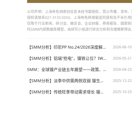
公司声明：上海有色网原创信息未经书面授权，禁止传播、发布、
授权请联系021-3133 0333。上海有色网保留追究侵权及不
仅限于行业新闻、研讨会、展览会、企业财报、券商报告、国家统
托SMM内部数据库模型，由研究小组进行综合分析和合理推断得
【SMM分析】印尼PP No.24/2026深度解析：DSI垄断出口机制下镍铁合金市场的机遇与风险
2026-06-10
【SMM分析】铝端“抢电”，镍铁让位？IWIP过渡期电力错配引发市场关注
2026-05-21
SMM：全球镍产业链五年展望——政策、供给与需求的三重博弈
2026-04-23
【SMM分析】淡季中供需两侧双弱 镍生铁12月进口量或持续下滑
2025-12-22
【SMM分析】传统旺季带动需求增长 镍生铁9月进口量达历史新高
2025-10-23
版权所有：上海有色网信息科