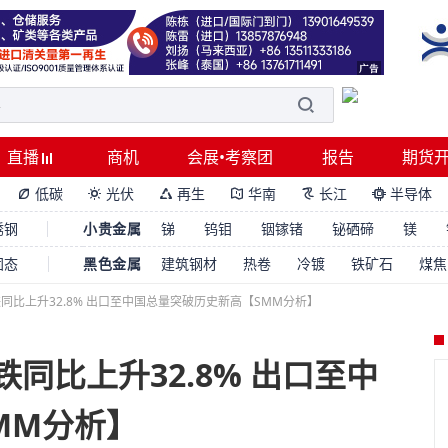
直播
商机
会展•考察团
报告
期货
低碳
光伏
再生
华南
长江
半导体






锈钢
小贵金属
锑
钨钼
铟镓锗
铋硒碲
镁
固态
黑色金属
建筑钢材
热卷
冷镀
铁矿石
煤焦
铁同比上升32.8% 出口至中国总量突破历史新高【SMM分析】
铁同比上升32.8% 出口至中
MM分析】