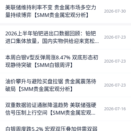
美联储维持利率不变 贵金属市场多空力
2026-07-30
量持续博弈【SMM贵金属宏观分析】
2026上半年铂钯进出口数据回顾：铂钯
2026-07-23
进口集体放量，国内实物供给迎来宽松
窗口【SMM分析】
本周白银V型反弹周涨8.47% 双底形态初
2026-07-23
现静待突破【SMM白银周评】
油价攀升与避险买盘拉锯 贵金属震荡待
2026-07-23
破局【SMM贵金属宏观分析】
双重数据验证通胀降温趋势 美联储强硬
2026-07-16
信号压制上行空间【SMM贵金属宏观分
析】
白银周度跌5.2% 宏观双压叠加供需双弱