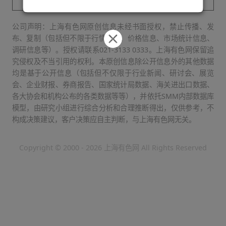
公司声明：上海有色网原创信息未经书面授权，禁止传播、发
布、复制（包括但不限于行情数据、价格信息、市场统计信息、
调研信息等）。授权请联系021-3133 0333。上海有色网保留追
究侵权及不当引用的权利。本原创信息除公开信息外的其他数据
均是基于公开信息（包括但不仅限于行业新闻、研讨会、展览
会、企业财报、券商报告、国家统计局数据、海关进出口数据、
各大协会和机构公布的各类数据等等），并依托SMM内部数据库
模型，由研究小组进行综合分析和合理推断得出，仅供参考，不
构成决策建议，客户决策应自主判断，与上海有色网无关。
Copyright © 2000 - 2026 上海有色网 All Rights Reserved