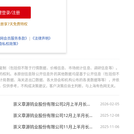
键登录/注册
注册享
7
天免费特权
网会员服务条款》
|
《法律声明》
隐私权政策》
复制（包括但不限于行情数据、价格信息、市场统计信息、调研信息等）。
当引用的权利。本原创信息除公开信息外的其他数据均是基于公开信息（包括但不
计局数据、海关进出口数据、各大协会和机构公布的各类数据等等），并依
出，仅供参考，不构成决策建议，客户决策应自主判断，与上海有色网无关。
崇义章源钨业股份有限公司2月上半月长单价格
2026-02-05
崇义章源钨业股份有限公司12月上半月长单价格
2025-12-08
崇义章源钨业股份有限公司11月上半月长单价格
2025-11-06