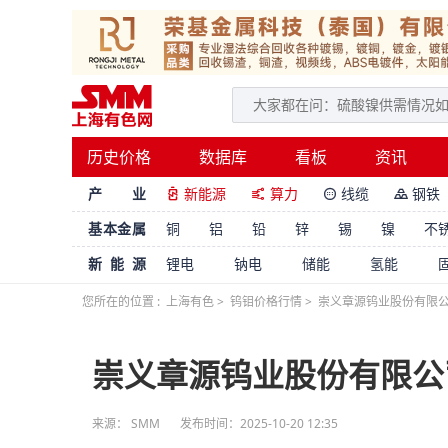
历史价格
数据库
看板
资讯
产 业
新能源
算力
线缆
钢铁




基本金属
铜
铝
铅
锌
锡
镍
不
新能源
锂电
钠电
储能
氢能
您所在的位置 :
上海有色
>
钨钼价格行情
>
崇义章源钨业股份有限公
崇义章源钨业股份有限公
来源：
SMM
发布时间：2025-10-20 12:35