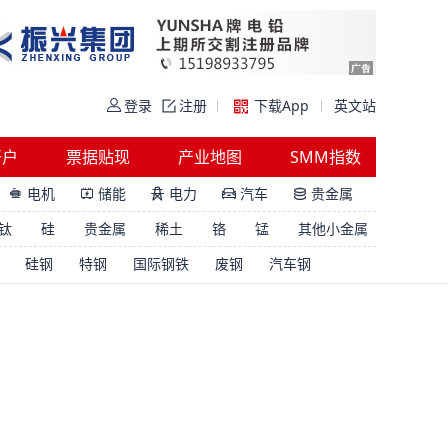
登录
注册
下载App
英文站
开户
票据贴现
产业地图
SMM指数
电机
储能
电力
汽车
贵金属





钛
硅
贵金属
稀土
铬
锰
其他小金属
硅钢
特钢
国际钢铁
废钢
汽车钢