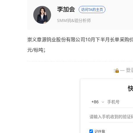
李加会
访问TA的主页
SMM钨&钼分析师
崇义章源钨业股份有限公司10月下半月长单采购价如下
元/标吨；
— 登
记住我