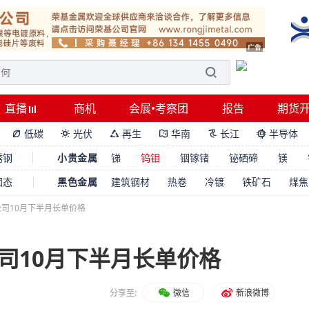
直播
商机
会展•考察团
报告
期货
低碳
光伏
再生
华南
长江
半导体






锈钢
小贵金属
锑
钨钼
铟镓锗
铋硒碲
镁
固态
黑色金属
建筑钢材
热卷
冷镀
铁矿石
煤焦
司10月下半月长单价格
司10月下半月长单价格
分享至:
微信
新浪微博