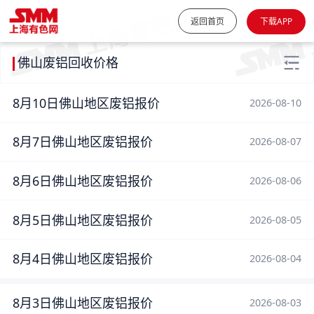
返回首页
下载APP
佛山废铝回收价格
8月10日佛山地区废铝报价
2026-08-10
8月7日佛山地区废铝报价
2026-08-07
8月6日佛山地区废铝报价
2026-08-06
8月5日佛山地区废铝报价
2026-08-05
8月4日佛山地区废铝报价
2026-08-04
8月3日佛山地区废铝报价
2026-08-03