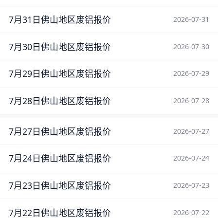
7月31日佛山地区废铝报价
2026-07-31
7月30日佛山地区废铝报价
2026-07-30
7月29日佛山地区废铝报价
2026-07-29
7月28日佛山地区废铝报价
2026-07-28
7月27日佛山地区废铝报价
2026-07-27
7月24日佛山地区废铝报价
2026-07-24
7月23日佛山地区废铝报价
2026-07-23
7月22日佛山地区废铝报价
2026-07-22