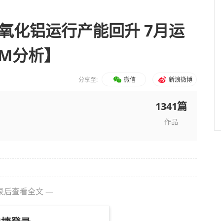
氧化铝运行产能回升 7月运
MM分析】
分享至:
微信
新浪微博
1341篇
作品
录后查看全文 —