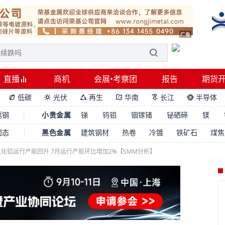
直播
商机
会展•考察团
报告
期货
低碳
光伏
再生
华南
长江
半导体






锈钢
小贵金属
锑
钨钼
铟镓锗
铋硒碲
镁
固态
黑色金属
建筑钢材
热卷
冷镀
铁矿石
煤焦
化铝运行产能回升 7月运行产能环比增加2%【SMM分析】