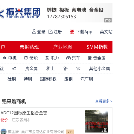
登录
注册
下载App
英文站
开户
票据贴现
产业地图
SMM指数
电机
储能
电力
汽车
贵金属





钛
硅
贵金属
稀土
铬
锰
其他小金属
硅钢
特钢
国际钢铁
废钢
汽车钢
铝采购商机
查看更多 >
ADC12国标原生铝合金锭
议价
江苏 苏州市
3张
戴金康
吴江市金威达铝业有限公司