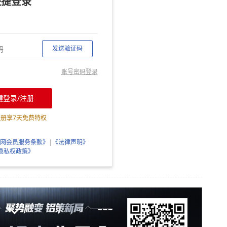
快捷登录
发送验证码
账号密码登录
键登录/注册
注册享
7
天免费特权
网会员服务条款》
|
《法律声明》
隐私权政策》