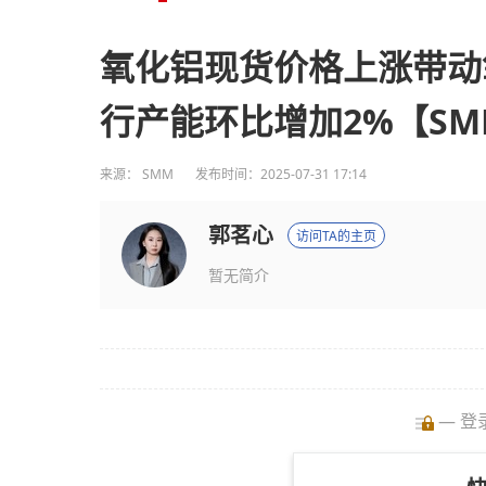
氧化铝现货价格上涨带动
行产能环比增加2%【S
来源：
SMM
发布时间：2025-07-31 17:14
郭茗心
访问TA的主页
暂无简介
— 登