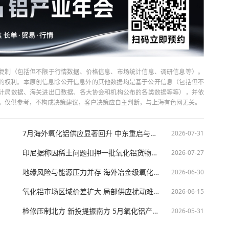
复制（包括但不限于行情数据、价格信息、市场统计信息、调研信息等）。
当引用的权利。本原创信息除公开信息外的其他数据均是基于公开信息（包括但不
计局数据、海关进出口数据、各大协会和机构公布的各类数据等等），并依
出，仅供参考，不构成决策建议，客户决策应自主判断，与上海有色网无关。
7月海外氧化铝供应显著回升 中东重启与印尼政策变数引关注【SMM分析】
2026-07-31
印尼据称因稀土问题扣押一批氧化铝货物——相关法规实际规定如下【SMM分析】
2026-07-27
地缘风险与能源压力并存 海外冶金级氧化铝6月产量同比下降约6%【SMM分析】
2026-06-30
氧化铝市场区域价差扩大 局部供应扰动难改短期宽松格局【SMM分析】
2026-06-15
检修压制北方 新投提振南方 5月氧化铝产量呈现区域分化【SMM分析】
2026-05-31