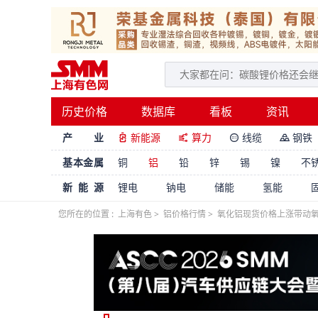
历史价格
数据库
看板
资讯
产 业
新能源
算力
线缆
钢铁




基本金属
铜
铝
铅
锌
锡
镍
不
新能源
锂电
钠电
储能
氢能
您所在的位置 :
上海有色
>
铝价格行情
>
氧化铝现货价格上涨带动氧