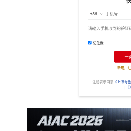
记住我
一
新用户
注册表示同意
《上海有色
|
《