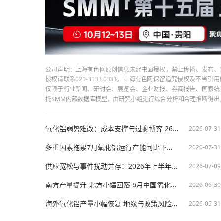
公司声明：上海有色网原创信息未经书面授权，禁止传播、发布、
授权请联系021-3133 0333。上海有色网保留追究侵权及不
仅限于行业新闻、研讨会、展览会、企业财报、券商报告、国家统
托SMM内部数据库模型，由研究小组进行综合分析和合理推断得
氧化铝弱势难改：成本支撑与过剩博弈 2600关口面临考验【SMM分析】
2026-07-31
多重因素拖累7月氧化铝运行产能同比下滑 8月复产预期增强【SMM分析】
2026-07-31
供应宽松与事件扰动并存：2026年上半年氧化铝市场回顾及下半年展望【SMM分析】
2026-07-09
南方产量提升 北方小幅回落 6月中国氧化铝产量环比下降【SMM分析】
2026-06-30
海外氧化铝产量小幅恢复 地缘与政策风险压制6月预期【SMM分析】
2026-05-31